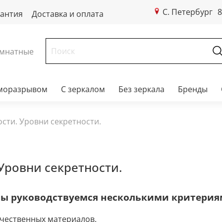
С. Петербург
8
рантия
Доставка и оплата
мнатные
рморазрывом
С зеркалом
Без зеркала
Бренды
сти. Уровни секретности.
Уровни секретности.
мы руководствуемся несколькими критерия
ачественных материалов.