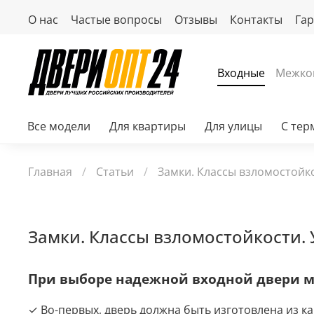
О нас
Частые вопросы
Отзывы
Контакты
Га
Входные
Межко
Все модели
Для квартиры
Для улицы
С те
Главная
Статьи
Замки. Классы взломостойко
Замки. Классы взломостойкости. 
При выборе надежной входной двери 
✓ Во-первых, дверь должна быть изготовлена из к