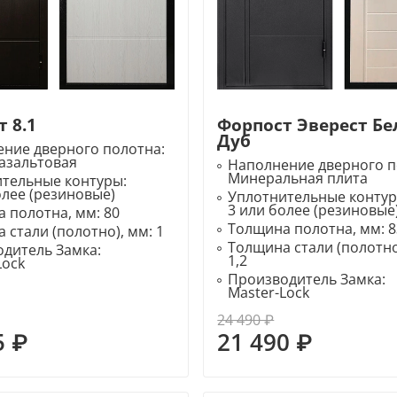
 8.1
Форпост Эверест Б
Дуб
ние дверного полотна:
азальтовая
Наполнение дверного п
Минеральная плита
ительные контуры:
олее (резиновые)
Уплотнительные конту
3 или более (резиновые
 полотна, мм:
80
Толщина полотна, мм:
8
 стали (полотно), мм:
1
Толщина стали (полотно
дитель Замка:
1,2
Lock
Производитель Замка:
Master-Lock
24 490 ₽
5 ₽
21 490 ₽