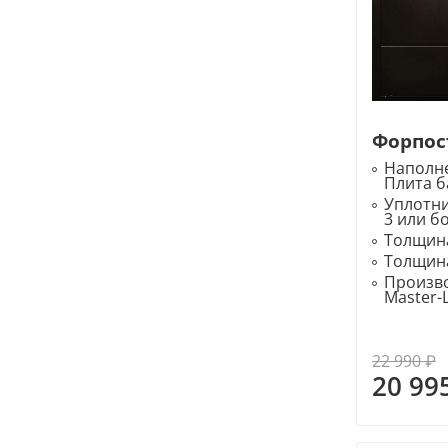
Форпост
Наполне
Плита б
Уплотн
3 или б
Толщина
Толщина
Произво
Master-
22 990 ₽
20 99