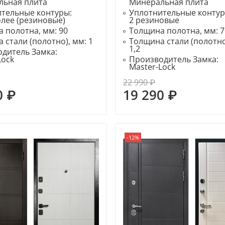
льная плита
Минеральная плита
ительные контуры:
Уплотнительные конту
олее (резиновые)
2 резиновые
 полотна, мм:
90
Толщина полотна, мм:
7
 стали (полотно), мм:
1
Толщина стали (полотно
1,2
дитель Замка:
Lock
Производитель Замка:
Master-Lock
22 990 ₽
0 ₽
19 290 ₽
-12%