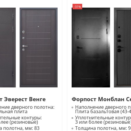
-31%
т Эверест Венге
Форпост Монблан 
ние дверного полотна:
Наполнение дверного п
льная плита
Плита базальтовая (43-4
ительные контуры:
Уплотнительные конту
олее (резиновые)
3 или более (резиновые
 полотна, мм:
83
Толщина полотна, мм:
9