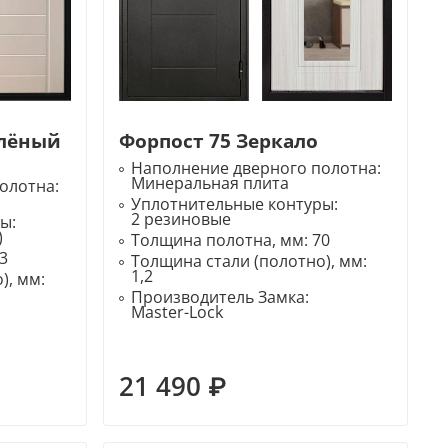
елёный
Форпост 75 Зеркало
Наполнение дверного полотна:
Минеральная плита
олотна:
Уплотнительные контуры:
2 резиновые
ры:
)
Толщина полотна, мм:
70
3
Толщина стали (полотно), мм:
1,2
), мм:
Производитель Замка:
Master-Lock
21 490 ₽