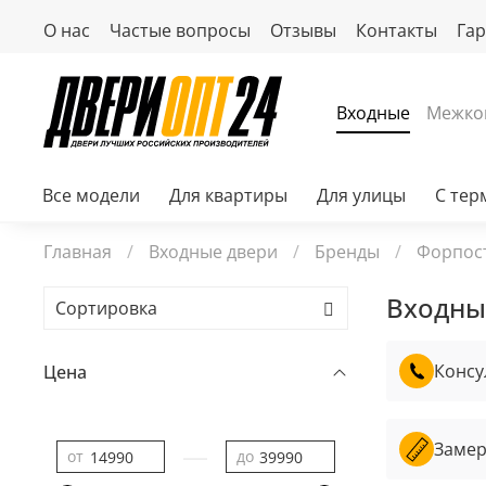
О нас
Частые вопросы
Отзывы
Контакты
Га
Входные
Межко
Все модели
Для квартиры
Для улицы
С те
Главная
Входные двери
Бренды
Форпос
Входны
Консу
Цена
Замер
—
от
до