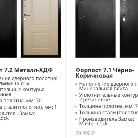
т 7.2 Металл-ХДФ
Форпост 7.1 Чёрно-
Коричневая
ние дверного полотна:
льная плита
Наполнение дверного п
Минеральная плита
ительные контуры:
овые
Уплотнительные конту
2 резиновые
 полотна, мм:
70
Толщина полотна, мм:
7
 стали (полотно), мм:
1
Толщина стали (полотно
дитель Замка:
Lock
Производитель Замка:
Master-Lock
20 990 ₽