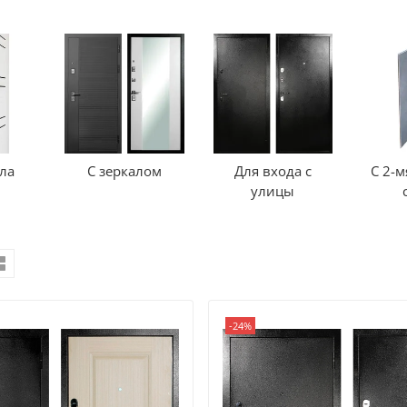
ала
С зеркалом
Для входа с
С 2-м
улицы
-24%