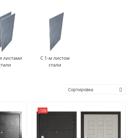
я листами
С 1-м листом
стали
стали
-12%