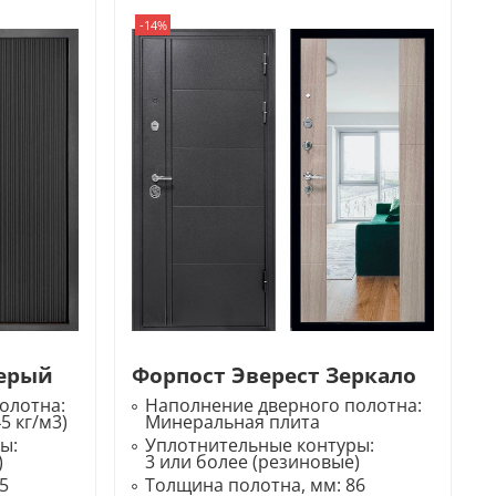
-14%
Серый
Форпост Эверест Зеркало
олотна:
Наполнение дверного полотна:
5 кг/м3)
Минеральная плита
ры:
Уплотнительные контуры:
)
3 или более (резиновые)
5
Толщина полотна, мм:
86