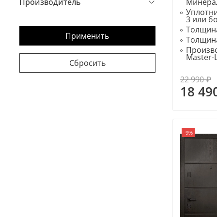
Минера
Производитель
Уплотн
3 или б
Толщина
Применить
Толщина
Произво
Master-
Сбросить
22 990 ₽
18 49
-9%