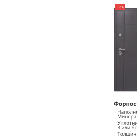
-12%
Форпос
Наполне
Минера
Уплотн
3 или б
Толщина