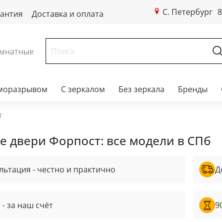
С. Петербург
8
рантия
Доставка и оплата
мнатные
рморазрывом
С зеркалом
Без зеркала
Бренды
т
е двери Форпост: все модели в СПб
льтация - честно и практично
Д
 - за наш счёт
9