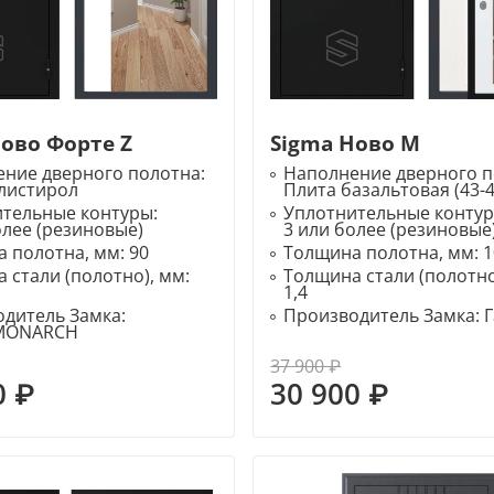
Ново Форте Z
Sigma Ново M
ние дверного полотна:
Наполнение дверного п
листирол
Плита базальтовая (43-4
ительные контуры:
Уплотнительные конту
олее (резиновые)
3 или более (резиновые
 полотна, мм:
90
Толщина полотна, мм:
1
 стали (полотно), мм:
Толщина стали (полотно
1,4
дитель Замка:
Производитель Замка:
MONARCH
37 900 ₽
0 ₽
30 900 ₽