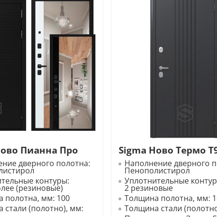
Ново Пианна Про
Sigma Ново Термо T
ние дверного полотна:
Наполнение дверного п
листирол
Пенополистирол
ительные контуры:
Уплотнительные конту
олее (резиновые)
2 резиновые
 полотна, мм:
100
Толщина полотна, мм:
1
 стали (полотно), мм:
Толщина стали (полотно