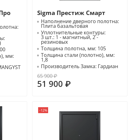
 Про
Sigma Престиж Смарт
Наполнение дверного полотна:
Плита базальтовая
олотна:
Уплотнительные контуры:
3 шт.: 1 - магнитный, 2 -
ры:
резиновых
)
Толщина полотна, мм:
105
00
Толщина стали (полотно), мм:
), мм:
1,8
Производитель Замка:
Гардиан
MANGYST
65 900 ₽
51 900 ₽
-12%