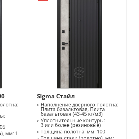
90
Sigma Стайл
олотна:
Наполнение дверного полотна:
Плита базальтовая, Плита
базальтовая (43-45 кг/м3)
ры:
Уплотнительные контуры:
3 или более (резиновые)
05
Толщина полотна, мм:
100
), мм:
1
Толщина стали (полотно), мм: