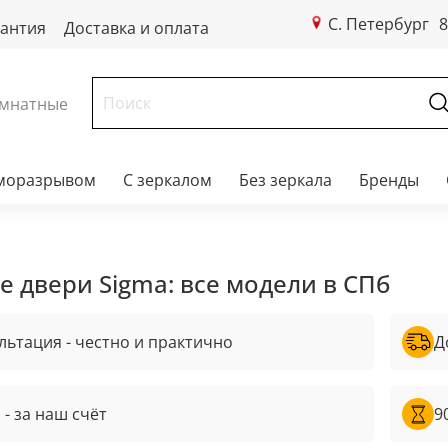
С. Петербург
8
рантия
Доставка и оплата
мнатные
рморазрывом
С зеркалом
Без зеркала
Бренды
 двери Sigma: все модели в СПб
льтация - честно и практично
Д
 - за наш счёт
9