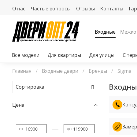
О нас
Частые вопросы
Отзывы
Контакты
Га
Входные
Межко
Все модели
Для квартиры
Для улицы
С те
Главная
Входные двери
Бренды
Sigma
Входные
Консу
Цена
Замер
—
от
до