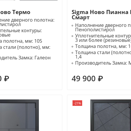
Ново Термо
Sigma Ново Пианна
Смарт
ние дверного полотна:
листирол
Наполнение дверного п
Пенополистирол
ительные контуры:
овые
Уплотнительные конту
3 или более (резиновые
 полотна, мм:
105
Толщина полотна, мм:
1
 стали (полотно), мм:
Толщина стали (полотно
1,4
дитель Замка:
Галеон
Производитель Замка:
0 ₽
49 900 ₽
-21%