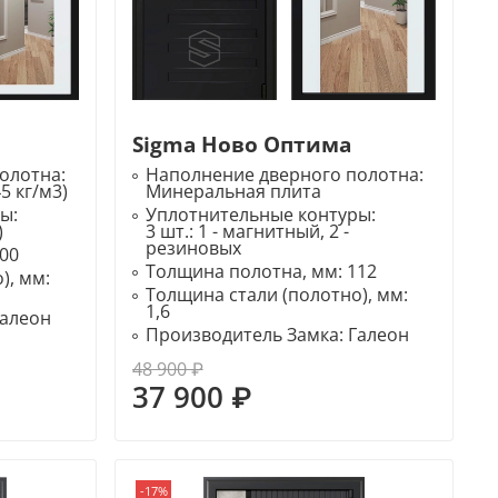
Sigma Ново Оптима
олотна:
Наполнение дверного полотна:
5 кг/м3)
Минеральная плита
ры:
Уплотнительные контуры:
)
3 шт.: 1 - магнитный, 2 -
резиновых
00
Толщина полотна, мм:
112
), мм:
Толщина стали (полотно), мм:
1,6
Галеон
Производитель Замка:
Галеон
48 900 ₽
37 900 ₽
-17%