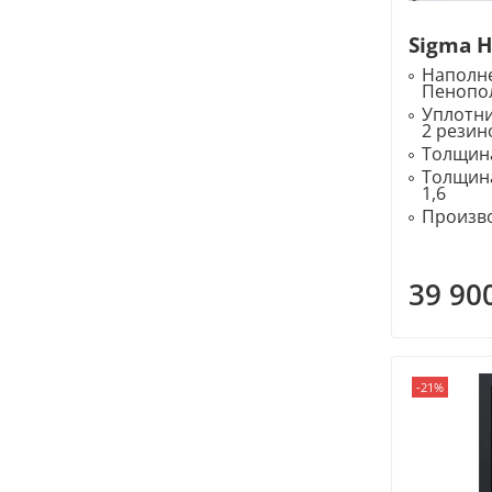
Sigma 
Наполне
Пенопо
Уплотн
2 резин
Толщина
Толщина
1,6
Произво
39 90
-21%