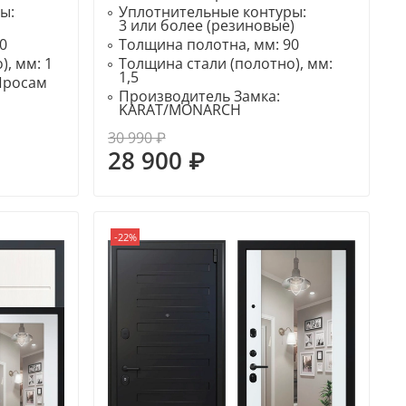
ры:
Уплотнительные контуры:
3 или более (резиновые)
0
Толщина полотна, мм:
90
), мм:
1
Толщина стали (полотно), мм:
1,5
Просам
Производитель Замка:
KARAT/MONARCH
30 990 ₽
28 900 ₽
-22%