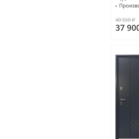
Произво
40 550 ₽
37 90