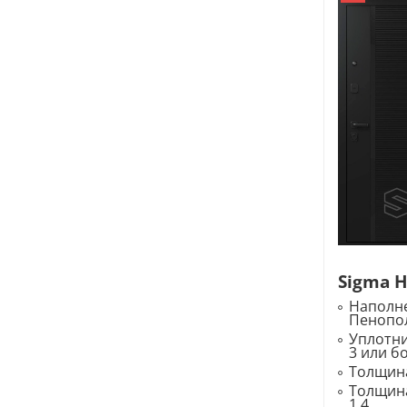
Sigma 
Наполне
Пенопо
Уплотн
3 или б
Толщина
Толщина
1,4