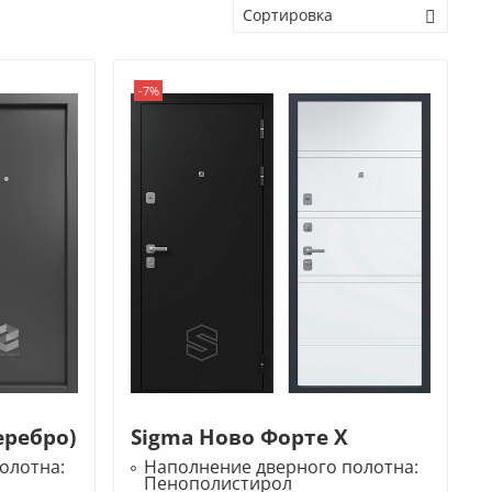
-7%
еребро)
Sigma Ново Форте X
олотна:
Наполнение дверного полотна:
Пенополистирол