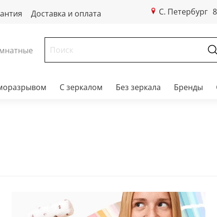
С. Петербург
8
рантия
Доставка и оплата
мнатные
рморазрывом
С зеркалом
Без зеркала
Бренды