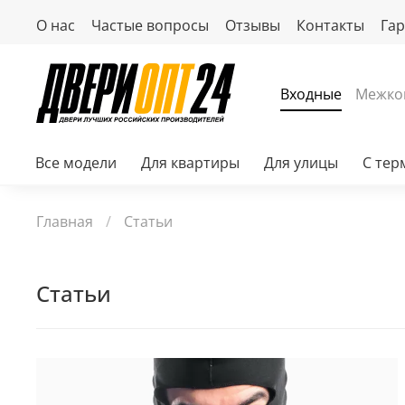
О нас
Частые вопросы
Отзывы
Контакты
Га
Входные
Межко
Все модели
Для квартиры
Для улицы
С те
Главная
Статьи
Статьи