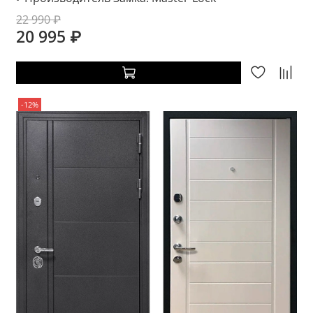
22 990 ₽
20 995 ₽
-12%