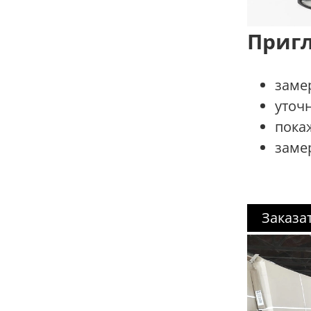
Приг
заме
уточ
пока
замер
Заказа