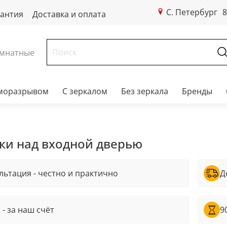
С. Петербург
8
рантия
Доставка и оплата
мнатные
рморазрывом
С зеркалом
Без зеркала
Бренды
ки над входной дверью
льтация - честно и практично
Д
 - за наш счёт
9