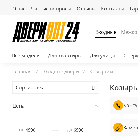
О нас
Частые вопросы
Отзывы
Контакты
Га
Входные
Межко
Все модели
Для квартиры
Для улицы
С те
Главная
Входные двери
Козырьки
Козырь
Консу
Цена
Замер
—
от
до