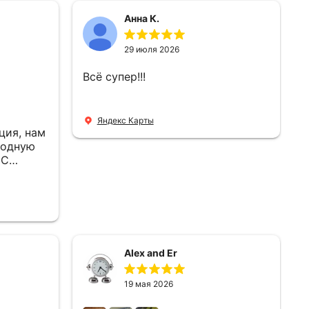
Анна К.
29 июля 2026
Всё супер!!!
Яндекс Карты
ция, нам
ходную
 С
нии
лип,
м
ж тоже
нили,
и за 1
Alex and Er
е, с
ь дело.
19 мая 2026