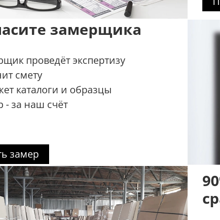
П
ласите замерщика
рщик проведёт экспертизу
нит смету
жет каталоги и образцы
 - за наш счёт
ть замер
90
ср