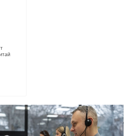
т
итай