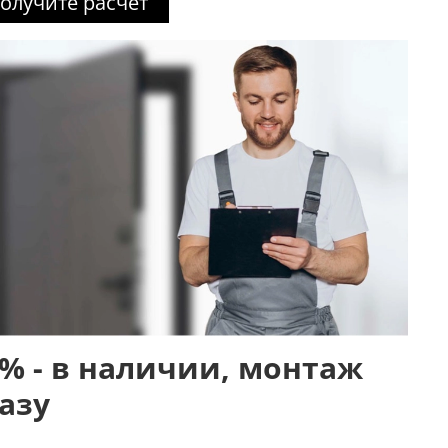
олучите расчет
% - в наличии, монтаж
азу