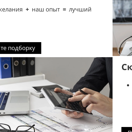
желания
+
наш опыт
=
лучший
те подборку
Ск