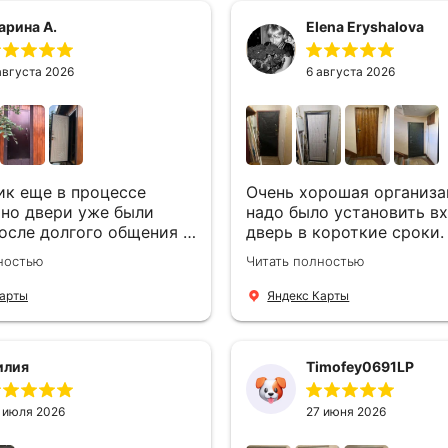
арина А.
Elena Eryshalova
августа 2026
6 августа 2026
к еще в процессе
Очень хорошая организа
 но двери уже были
надо было установить в
осле долгого общения с
дверь в короткие сроки.
T выбор был сделан -
замерами другой компа
ностью
Читать полностью
ы двери Аргус Термо
менеджер компании Фил
, которые нашлись в
быстро предоставил на
Карты
Яндекс Карты
 ДвериОпт . Менеджер
варианты дверей, монта
тветил на все вопросы,
был очень четкий, позво
 стоимость и уже на
согласовали и установил
илия
Timofey0691LP
й день к нам приехали
час. Спасибо вам большо
ера -монтажника
вами очень приятно имет
 Алексей . Быстро,
 июля 2026
27 июня 2026
, очень аккуратно