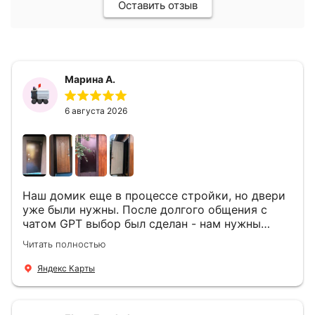
Оставить отзыв
Марина А.
6 августа 2026
Наш домик еще в процессе стройки, но двери
уже были нужны. После долгого общения с
чатом GPT выбор был сделан - нам нужны
двери Аргус Термо Композит, которые нашлись
Читать полностью
в компании ДвериОпт . Менеджер Филипп
ответил на все вопросы, посчитал стоимость и
Яндекс Карты
уже на следующий день к нам приехали два
мастера -монтажника Андрей и Алексей .
Быстро, спокойно, очень аккуратно