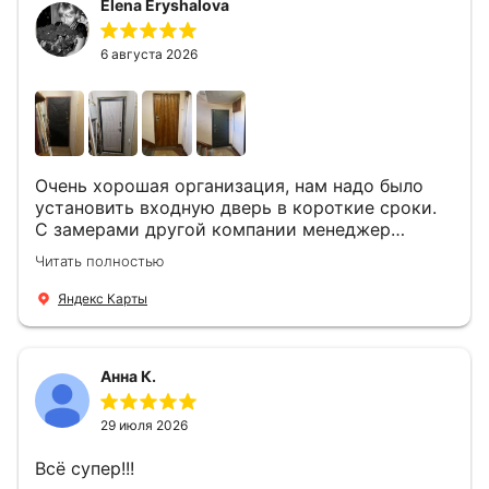
Elena Eryshalova
установили две двери, ответили на все
вопросы . Выполненной работой мы довольны.
Огромная всем благодарность!
6 августа 2026
Очень хорошая организация, нам надо было
установить входную дверь в короткие сроки.
С замерами другой компании менеджер
компании Филлип, быстро предоставил нам
Читать полностью
варианты дверей, монтаж тоже был очень
четкий, позвонили, согласовали и установили
Яндекс Карты
за 1 час. Спасибо вам большое, с вами очень
приятно иметь дело.
Анна К.
29 июля 2026
Всё супер!!!