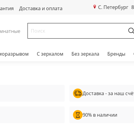
С. Петербург
8
рантия
Доставка и оплата
мнатные
рморазрывом
С зеркалом
Без зеркала
Бренды
Доставка - за наш счё
90% в наличии