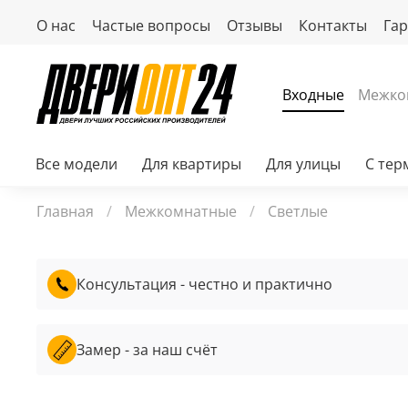
О нас
Частые вопросы
Отзывы
Контакты
Га
Входные
Межко
Все модели
Для квартиры
Для улицы
С те
Главная
Межкомнатные
Светлые
Консультация - честно и практично
Замер - за наш счёт