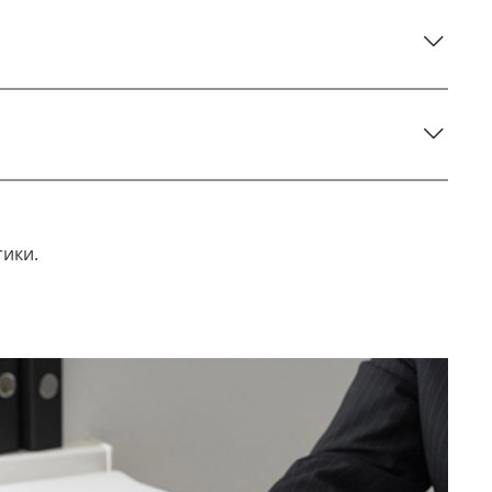
тики.