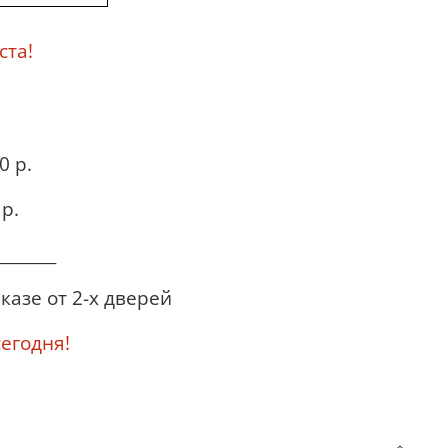
ста!
0 р.
р.
_______
казе от 2-х дверей
годня!