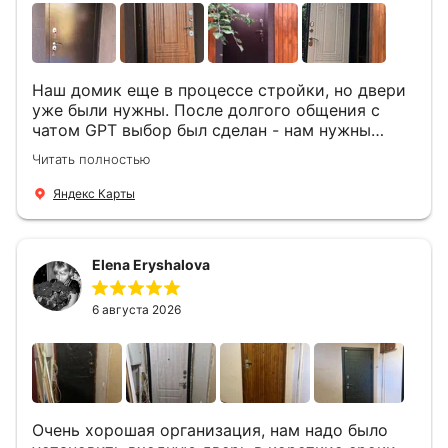
Наш домик еще в процессе стройки, но двери
уже были нужны. После долгого общения с
чатом GPT выбор был сделан - нам нужны
двери Аргус Термо Композит, которые нашлись
Читать полностью
в компании ДвериОпт . Менеджер Филипп
ответил на все вопросы, посчитал стоимость и
Яндекс Карты
уже на следующий день к нам приехали два
мастера -монтажника Андрей и Алексей .
Быстро, спокойно, очень аккуратно
Elena Eryshalova
установили две двери, ответили на все
вопросы . Выполненной работой мы довольны.
Огромная всем благодарность!
6 августа 2026
Очень хорошая организация, нам надо было