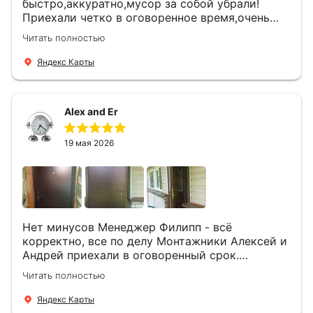
быстро,аккуратно,мусор за собой убрали!
Приехали четко в оговоренное время,очень
вежливые,деликатные рабочие .Все
Читать полностью
понравилось и дверь ,и работа и цена!
Яндекс Карты
Alex and Er
19 мая 2026
Нет минусов Менеджер Филипп - всё
корректно, все по делу Монтажники Алексей и
Андрей приехали в оговоренный срок.
Демонтировали старую дверь и установили
Читать полностью
новую буквально за час Быстро и качественно
+ нормальные цены Всем большое спасибо
Яндекс Карты