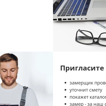
Пригласите
замерщик прове
уточнит смету
покажет катало
замер - за наш 