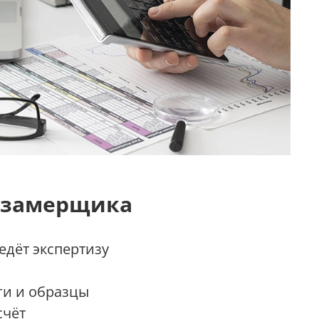
 замерщика
дёт экспертизу
ги и образцы
счёт