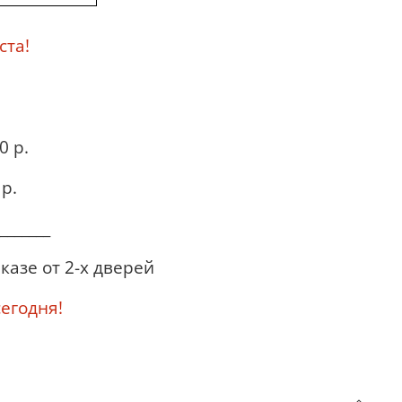
ста!
0 р.
р.
_______
казе от 2-х дверей
годня!