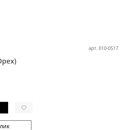
арт.
010-0517
Орех)
клик