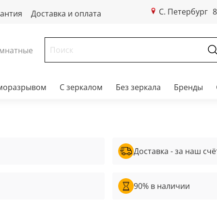
С. Петербург
8
рантия
Доставка и оплата
мнатные
рморазрывом
С зеркалом
Без зеркала
Бренды
Доставка - за наш счё
90% в наличии