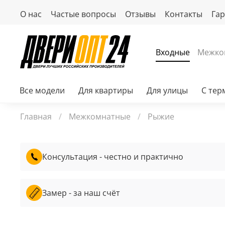
О нас
Частые вопросы
Отзывы
Контакты
Га
Входные
Межко
Все модели
Для квартиры
Для улицы
С те
Главная
Межкомнатные
Рыжие
Консультация - честно и практично
Замер - за наш счёт