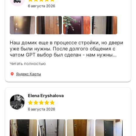
6 августа 2026
Наш домик еще в процессе стройки, но двери
уже были нужны. После долгого общения с
чатом GPT выбор был сделан - нам нужны
двери Аргус Термо Композит, которые нашлись
Читать полностью
в компании ДвериОпт . Менеджер Филипп
ответил на все вопросы, посчитал стоимость и
Яндекс Карты
уже на следующий день к нам приехали два
мастера -монтажника Андрей и Алексей .
Быстро, спокойно, очень аккуратно
Elena Eryshalova
установили две двери, ответили на все
вопросы . Выполненной работой мы довольны.
Огромная всем благодарность!
6 августа 2026