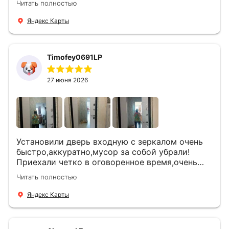
Читать полностью
что дверь нам долго послужит
Яндекс Карты
Timofey0691LP
27 июня 2026
Установили дверь входную с зеркалом очень
быстро,аккуратно,мусор за собой убрали!
Приехали четко в оговоренное время,очень
вежливые,деликатные рабочие .Все
Читать полностью
понравилось и дверь ,и работа и цена!
Яндекс Карты