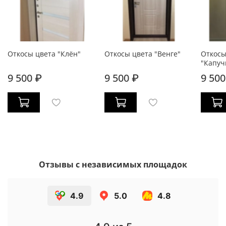
Откосы цвета "Клён"
Откосы цвета "Венге"
Откосы
"Капуч
9 500 ₽
9 500 ₽
9 500
Отзывы с независимых площадок
4.9
5.0
4.8