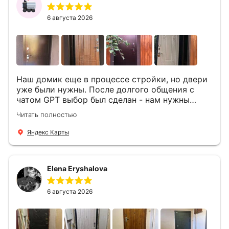
6 августа 2026
Наш домик еще в процессе стройки, но двери
уже были нужны. После долгого общения с
чатом GPT выбор был сделан - нам нужны
двери Аргус Термо Композит, которые нашлись
Читать полностью
в компании ДвериОпт . Менеджер Филипп
ответил на все вопросы, посчитал стоимость и
Яндекс Карты
уже на следующий день к нам приехали два
мастера -монтажника Андрей и Алексей .
Быстро, спокойно, очень аккуратно
Elena Eryshalova
установили две двери, ответили на все
вопросы . Выполненной работой мы довольны.
Огромная всем благодарность!
6 августа 2026