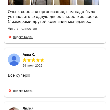
Очень хорошая организация, нам надо было
установить входную дверь в короткие сроки.
С замерами другой компании менеджер
компании Филлип, быстро предоставил нам
Читать полностью
варианты дверей, монтаж тоже был очень
четкий, позвонили, согласовали и установили
Яндекс Карты
за 1 час. Спасибо вам большое, с вами очень
приятно иметь дело.
Анна К.
29 июля 2026
Всё супер!!!
Яндекс Карты
Лилия