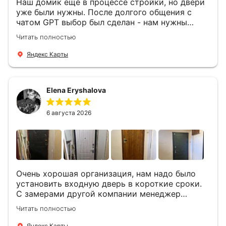
Наш домик еще в процессе стройки, но двери
уже были нужны. После долгого общения с
чатом GPT выбор был сделан - нам нужны
двери Аргус Термо Композит, которые нашлись
Читать полностью
в компании ДвериОпт . Менеджер Филипп
ответил на все вопросы, посчитал стоимость и
Яндекс Карты
уже на следующий день к нам приехали два
мастера -монтажника Андрей и Алексей .
Быстро, спокойно, очень аккуратно
Elena Eryshalova
установили две двери, ответили на все
вопросы . Выполненной работой мы довольны.
Огромная всем благодарность!
6 августа 2026
Очень хорошая организация, нам надо было
установить входную дверь в короткие сроки.
С замерами другой компании менеджер
компании Филлип, быстро предоставил нам
Читать полностью
варианты дверей, монтаж тоже был очень
четкий, позвонили, согласовали и установили
Яндекс Карты