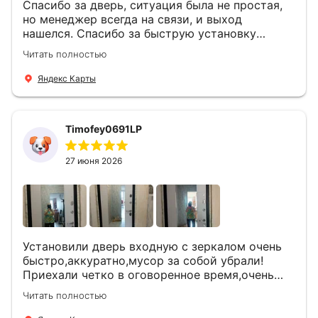
Спасибо за дверь, ситуация была не простая,
но менеджер всегда на связи, и выход
нашелся. Спасибо за быструю установку
Роману, один и привёз, и установил. Надеюсь,
Читать полностью
что дверь нам долго послужит
Яндекс Карты
Timofey0691LP
27 июня 2026
Установили дверь входную с зеркалом очень
быстро,аккуратно,мусор за собой убрали!
Приехали четко в оговоренное время,очень
вежливые,деликатные рабочие .Все
Читать полностью
понравилось и дверь ,и работа и цена!