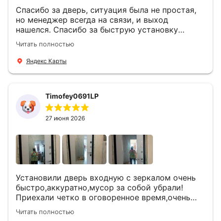
Спасибо за дверь, ситуация была не простая,
но менеджер всегда на связи, и выход
нашелся. Спасибо за быструю установку
Роману, один и привёз, и установил. Надеюсь,
Читать полностью
что дверь нам долго послужит
Яндекс Карты
Timofey0691LP
27 июня 2026
Установили дверь входную с зеркалом очень
быстро,аккуратно,мусор за собой убрали!
Приехали четко в оговоренное время,очень
вежливые,деликатные рабочие .Все
Читать полностью
понравилось и дверь ,и работа и цена!