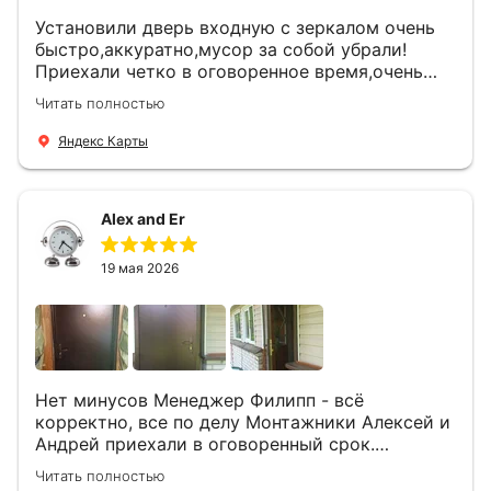
Установили дверь входную с зеркалом очень
быстро,аккуратно,мусор за собой убрали!
Приехали четко в оговоренное время,очень
вежливые,деликатные рабочие .Все
Читать полностью
понравилось и дверь ,и работа и цена!
Яндекс Карты
Alex and Er
19 мая 2026
Нет минусов Менеджер Филипп - всё
корректно, все по делу Монтажники Алексей и
Андрей приехали в оговоренный срок.
Демонтировали старую дверь и установили
Читать полностью
новую буквально за час Быстро и качественно