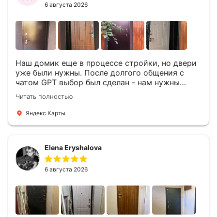
6 августа 2026
Наш домик еще в процессе стройки, но двери
уже были нужны. После долгого общения с
чатом GPT выбор был сделан - нам нужны
двери Аргус Термо Композит, которые нашлись
Читать полностью
в компании ДвериОпт . Менеджер Филипп
ответил на все вопросы, посчитал стоимость и
Яндекс Карты
уже на следующий день к нам приехали два
мастера -монтажника Андрей и Алексей .
Быстро, спокойно, очень аккуратно
Elena Eryshalova
установили две двери, ответили на все
вопросы . Выполненной работой мы довольны.
Огромная всем благодарность!
6 августа 2026