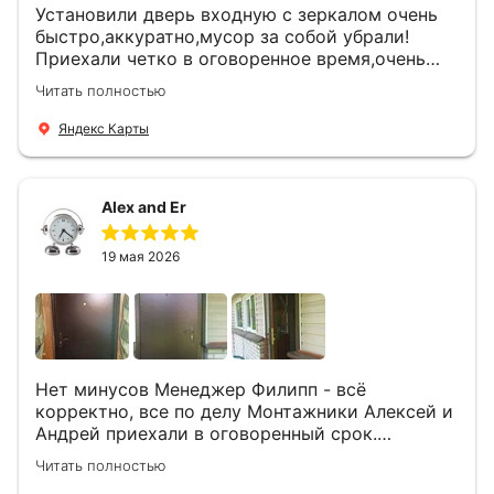
Установили дверь входную с зеркалом очень
быстро,аккуратно,мусор за собой убрали!
Приехали четко в оговоренное время,очень
вежливые,деликатные рабочие .Все
Читать полностью
понравилось и дверь ,и работа и цена!
Яндекс Карты
Alex and Er
19 мая 2026
Нет минусов Менеджер Филипп - всё
корректно, все по делу Монтажники Алексей и
Андрей приехали в оговоренный срок.
Демонтировали старую дверь и установили
Читать полностью
новую буквально за час Быстро и качественно