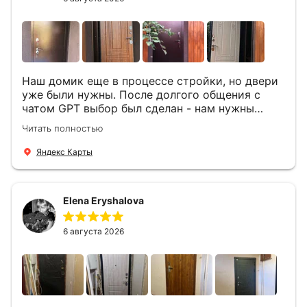
Наш домик еще в процессе стройки, но двери
уже были нужны. После долгого общения с
чатом GPT выбор был сделан - нам нужны
двери Аргус Термо Композит, которые нашлись
Читать полностью
в компании ДвериОпт . Менеджер Филипп
ответил на все вопросы, посчитал стоимость и
Яндекс Карты
уже на следующий день к нам приехали два
мастера -монтажника Андрей и Алексей .
Быстро, спокойно, очень аккуратно
Elena Eryshalova
установили две двери, ответили на все
вопросы . Выполненной работой мы довольны.
Огромная всем благодарность!
6 августа 2026