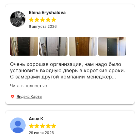
мастера -монтажника Андрей и Алексей .
Быстро, спокойно, очень аккуратно
Elena Eryshalova
установили две двери, ответили на все
вопросы . Выполненной работой мы довольны.
Огромная всем благодарность!
6 августа 2026
Очень хорошая организация, нам надо было
установить входную дверь в короткие сроки.
С замерами другой компании менеджер
компании Филлип, быстро предоставил нам
Читать полностью
варианты дверей, монтаж тоже был очень
четкий, позвонили, согласовали и установили
Яндекс Карты
за 1 час. Спасибо вам большое, с вами очень
приятно иметь дело.
Анна К.
29 июля 2026