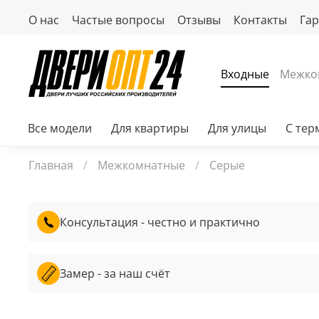
О нас
Частые вопросы
Отзывы
Контакты
Га
Входные
Межко
Все модели
Для квартиры
Для улицы
С те
Главная
Межкомнатные
Серые
Консультация - честно и практично
Замер - за наш счёт