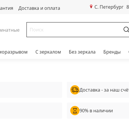
С. Петербург
8
рантия
Доставка и оплата
мнатные
рморазрывом
С зеркалом
Без зеркала
Бренды
Доставка - за наш счё
90% в наличии