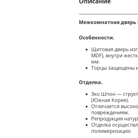
Описание
Межкомнатная дверь 
Особенности.
Щитовая дверь изго
MDF), внутри жест
мм.
Торцы защищены и
Отделка.
Эко Шпон — струк
(Южная Корея).
Отличается высоко
повреждениям.
Репродукция натура
Отделка осуществл
полимеризации.