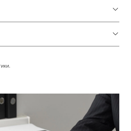
тики.