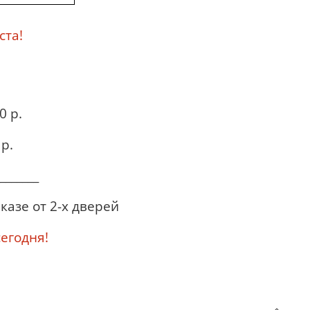
ста!
0 р.
р.
_______
казе от 2-х дверей
годня!