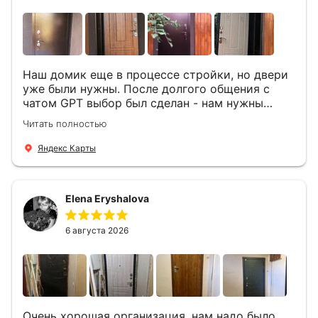
Наш домик еще в процессе стройки, но двери
уже были нужны. После долгого общения с
чатом GPT выбор был сделан - нам нужны
двери Аргус Термо Композит, которые нашлись
Читать полностью
в компании ДвериОпт . Менеджер Филипп
ответил на все вопросы, посчитал стоимость и
Яндекс Карты
уже на следующий день к нам приехали два
мастера -монтажника Андрей и Алексей .
Быстро, спокойно, очень аккуратно
Elena Eryshalova
установили две двери, ответили на все
вопросы . Выполненной работой мы довольны.
Огромная всем благодарность!
6 августа 2026
Очень хорошая организация, нам надо было