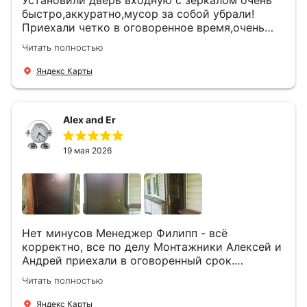
быстро,аккуратно,мусор за собой убрали!
Приехали четко в оговоренное время,очень
вежливые,деликатные рабочие .Все
Читать полностью
понравилось и дверь ,и работа и цена!
Яндекс Карты
Alex and Er
19 мая 2026
Нет минусов Менеджер Филипп - всё
корректно, все по делу Монтажники Алексей и
Андрей приехали в оговоренный срок.
Демонтировали старую дверь и установили
Читать полностью
новую буквально за час Быстро и качественно
+ нормальные цены Всем большое спасибо
Яндекс Карты