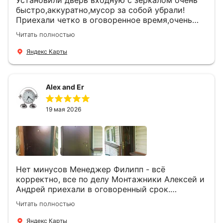
быстро,аккуратно,мусор за собой убрали!
Приехали четко в оговоренное время,очень
вежливые,деликатные рабочие .Все
Читать полностью
понравилось и дверь ,и работа и цена!
Яндекс Карты
Alex and Er
19 мая 2026
Нет минусов Менеджер Филипп - всё
корректно, все по делу Монтажники Алексей и
Андрей приехали в оговоренный срок.
Демонтировали старую дверь и установили
Читать полностью
новую буквально за час Быстро и качественно
+ нормальные цены Всем большое спасибо
Яндекс Карты