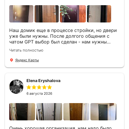
Наш домик еще в процессе стройки, но двери
уже были нужны. После долгого общения с
чатом GPT выбор был сделан - нам нужны
двери Аргус Термо Композит, которые нашлись
Читать полностью
в компании ДвериОпт . Менеджер Филипп
ответил на все вопросы, посчитал стоимость и
Яндекс Карты
уже на следующий день к нам приехали два
мастера -монтажника Андрей и Алексей .
Быстро, спокойно, очень аккуратно
Elena Eryshalova
установили две двери, ответили на все
вопросы . Выполненной работой мы довольны.
Огромная всем благодарность!
6 августа 2026
Очень хорошая организация, нам надо было