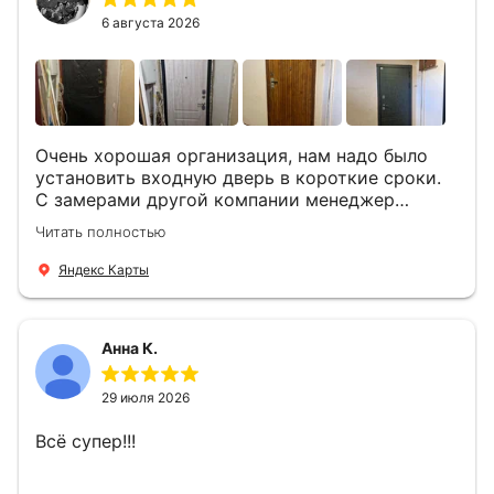
вопросы . Выполненной работой мы довольны.
Огромная всем благодарность!
6 августа 2026
Очень хорошая организация, нам надо было
установить входную дверь в короткие сроки.
С замерами другой компании менеджер
компании Филлип, быстро предоставил нам
Читать полностью
варианты дверей, монтаж тоже был очень
четкий, позвонили, согласовали и установили
Яндекс Карты
за 1 час. Спасибо вам большое, с вами очень
приятно иметь дело.
Анна К.
29 июля 2026
Всё супер!!!