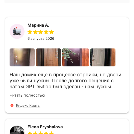
Марина А.
6 августа 2026
Наш домик еще в процессе стройки, но двери
уже были нужны. После долгого общения с
чатом GPT выбор был сделан - нам нужны
двери Аргус Термо Композит, которые нашлись
Читать полностью
в компании ДвериОпт . Менеджер Филипп
ответил на все вопросы, посчитал стоимость и
Яндекс Карты
уже на следующий день к нам приехали два
мастера -монтажника Андрей и Алексей .
Быстро, спокойно, очень аккуратно
Elena Eryshalova
установили две двери, ответили на все