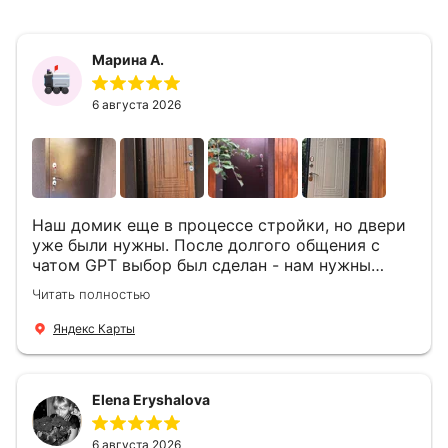
Марина А.
6 августа 2026
Наш домик еще в процессе стройки, но двери
уже были нужны. После долгого общения с
чатом GPT выбор был сделан - нам нужны
двери Аргус Термо Композит, которые нашлись
Читать полностью
в компании ДвериОпт . Менеджер Филипп
ответил на все вопросы, посчитал стоимость и
Яндекс Карты
уже на следующий день к нам приехали два
мастера -монтажника Андрей и Алексей .
Быстро, спокойно, очень аккуратно
Elena Eryshalova
установили две двери, ответили на все
вопросы . Выполненной работой мы довольны.
Огромная всем благодарность!
6 августа 2026