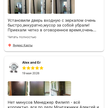
Установили дверь входную с зеркалом очень
быстро,аккуратно,мусор за собой убрали!
Приехали четко в оговоренное время,очень
вежливые,деликатные рабочие .Все
Читать полностью
понравилось и дверь ,и работа и цена!
Яндекс Карты
Alex and Er
19 мая 2026
Нет минусов Менеджер Филипп - всё
корректно, все по делу Монтажники Алексей и