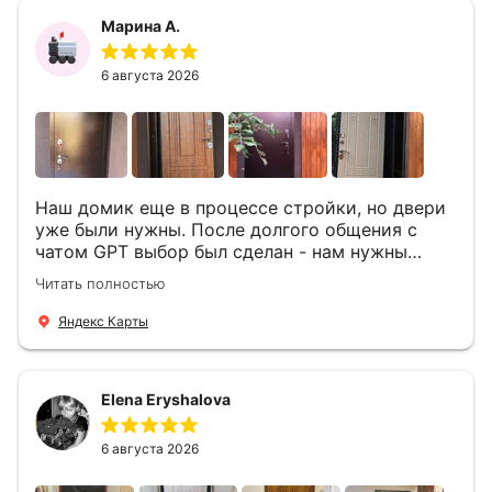
Марина А.
6 августа 2026
Наш домик еще в процессе стройки, но двери
уже были нужны. После долгого общения с
чатом GPT выбор был сделан - нам нужны
двери Аргус Термо Композит, которые нашлись
Читать полностью
в компании ДвериОпт . Менеджер Филипп
ответил на все вопросы, посчитал стоимость и
Яндекс Карты
уже на следующий день к нам приехали два
мастера -монтажника Андрей и Алексей .
Быстро, спокойно, очень аккуратно
Elena Eryshalova
установили две двери, ответили на все
вопросы . Выполненной работой мы довольны.
Огромная всем благодарность!
6 августа 2026