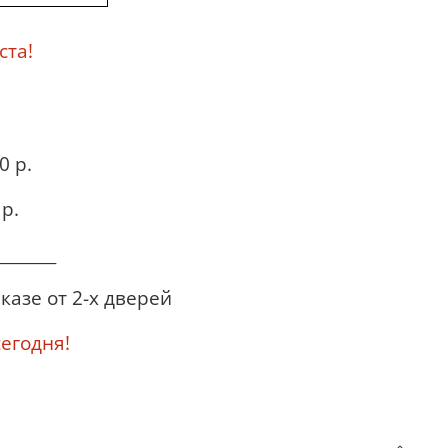
ста!
0 р.
р.
_______
казе от 2-х дверей
годня!