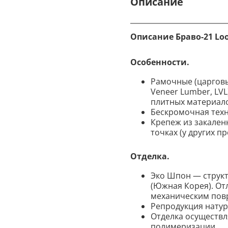
Описание
Описание Браво-21 Loo
Особенности.
Рамочные (царговы
Veneer Lumber, LV
плитных материалов
Бескромочная техн
Крепеж из закален
точках (у других п
Отделка.
Эко Шпон — струк
(Южная Корея). От
механическим пов
Репродукция натура
Отделка осуществл
полимеризации.