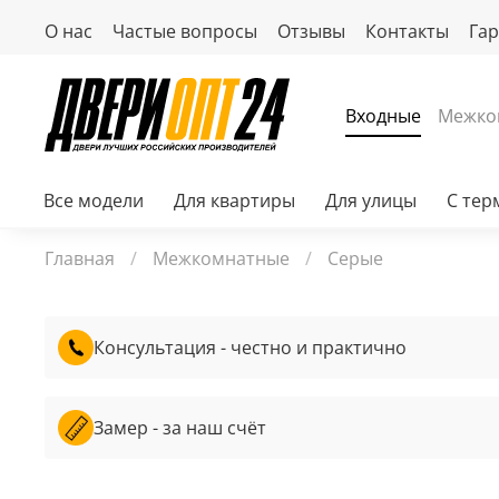
О нас
Частые вопросы
Отзывы
Контакты
Га
Входные
Межко
Все модели
Для квартиры
Для улицы
С те
Главная
Межкомнатные
Серые
Консультация - честно и практично
Замер - за наш счёт