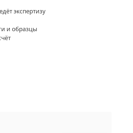
дёт экспертизу
ги и образцы
счёт