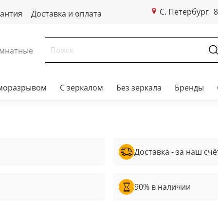
С. Петербург
8
рантия
Доставка и оплата
мнатные
рморазрывом
С зеркалом
Без зеркала
Бренды
Доставка - за наш счё
90% в наличии