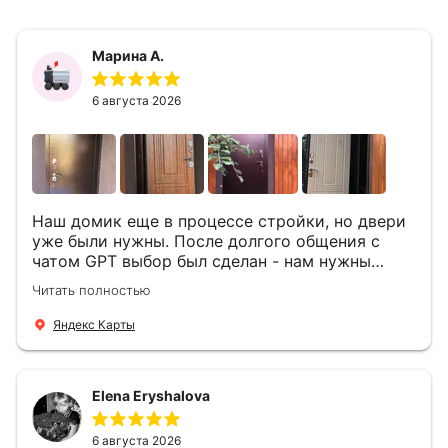
Марина А.
6 августа 2026
Наш домик еще в процессе стройки, но двери
уже были нужны. После долгого общения с
чатом GPT выбор был сделан - нам нужны
двери Аргус Термо Композит, которые нашлись
Читать полностью
в компании ДвериОпт . Менеджер Филипп
ответил на все вопросы, посчитал стоимость и
Яндекс Карты
уже на следующий день к нам приехали два
мастера -монтажника Андрей и Алексей .
Быстро, спокойно, очень аккуратно
Elena Eryshalova
установили две двери, ответили на все
вопросы . Выполненной работой мы довольны.
Огромная всем благодарность!
6 августа 2026