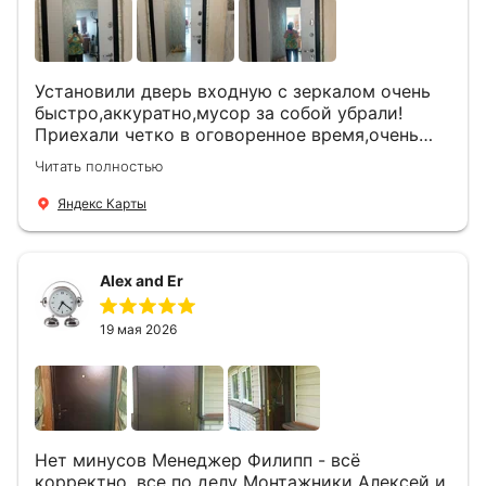
Установили дверь входную с зеркалом очень
быстро,аккуратно,мусор за собой убрали!
Приехали четко в оговоренное время,очень
вежливые,деликатные рабочие .Все
Читать полностью
понравилось и дверь ,и работа и цена!
Яндекс Карты
Alex and Er
19 мая 2026
Нет минусов Менеджер Филипп - всё
корректно, все по делу Монтажники Алексей и