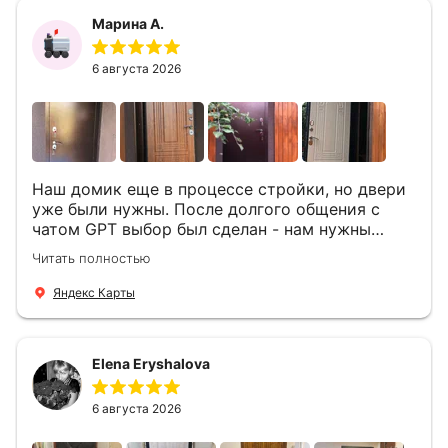
Марина А.
6 августа 2026
Наш домик еще в процессе стройки, но двери
уже были нужны. После долгого общения с
чатом GPT выбор был сделан - нам нужны
двери Аргус Термо Композит, которые нашлись
Читать полностью
в компании ДвериОпт . Менеджер Филипп
ответил на все вопросы, посчитал стоимость и
Яндекс Карты
уже на следующий день к нам приехали два
мастера -монтажника Андрей и Алексей .
Быстро, спокойно, очень аккуратно
Elena Eryshalova
установили две двери, ответили на все
вопросы . Выполненной работой мы довольны.
Огромная всем благодарность!
6 августа 2026