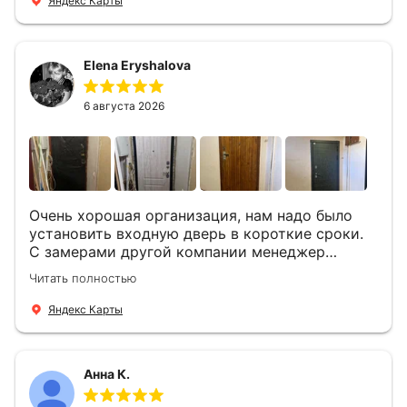
Яндекс Карты
уже на следующий день к нам приехали два
мастера -монтажника Андрей и Алексей .
Быстро, спокойно, очень аккуратно
Elena Eryshalova
установили две двери, ответили на все
вопросы . Выполненной работой мы довольны.
Огромная всем благодарность!
6 августа 2026
Очень хорошая организация, нам надо было
установить входную дверь в короткие сроки.
С замерами другой компании менеджер
компании Филлип, быстро предоставил нам
Читать полностью
варианты дверей, монтаж тоже был очень
четкий, позвонили, согласовали и установили
Яндекс Карты
за 1 час. Спасибо вам большое, с вами очень
приятно иметь дело.
Анна К.