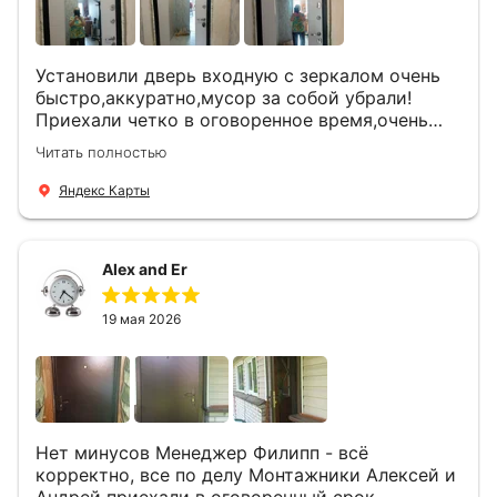
Установили дверь входную с зеркалом очень
быстро,аккуратно,мусор за собой убрали!
Приехали четко в оговоренное время,очень
вежливые,деликатные рабочие .Все
Читать полностью
понравилось и дверь ,и работа и цена!
Яндекс Карты
Alex and Er
19 мая 2026
Нет минусов Менеджер Филипп - всё
корректно, все по делу Монтажники Алексей и
Андрей приехали в оговоренный срок.