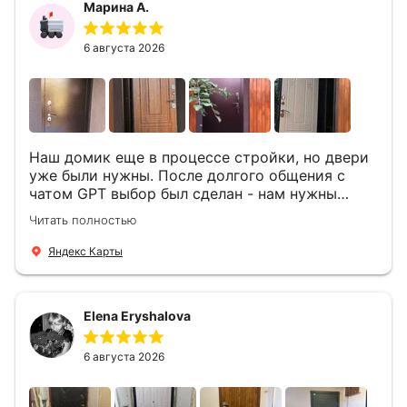
Марина А.
6 августа 2026
Наш домик еще в процессе стройки, но двери
уже были нужны. После долгого общения с
чатом GPT выбор был сделан - нам нужны
двери Аргус Термо Композит, которые нашлись
Читать полностью
в компании ДвериОпт . Менеджер Филипп
ответил на все вопросы, посчитал стоимость и
Яндекс Карты
уже на следующий день к нам приехали два
мастера -монтажника Андрей и Алексей .
Быстро, спокойно, очень аккуратно
Elena Eryshalova
установили две двери, ответили на все
вопросы . Выполненной работой мы довольны.
Огромная всем благодарность!
6 августа 2026