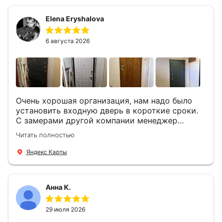
мастера -монтажника Андрей и Алексей .
Быстро, спокойно, очень аккуратно
Elena Eryshalova
установили две двери, ответили на все
вопросы . Выполненной работой мы довольны.
Огромная всем благодарность!
6 августа 2026
Очень хорошая организация, нам надо было
установить входную дверь в короткие сроки.
С замерами другой компании менеджер
компании Филлип, быстро предоставил нам
Читать полностью
варианты дверей, монтаж тоже был очень
четкий, позвонили, согласовали и установили
Яндекс Карты
за 1 час. Спасибо вам большое, с вами очень
приятно иметь дело.
Анна К.
29 июля 2026