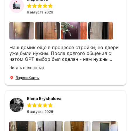
6 августа 2026
Наш домик еще в процессе стройки, но двери
уже были нужны. После долгого общения с
чатом GPT выбор был сделан - нам нужны
двери Аргус Термо Композит, которые нашлись
Читать полностью
в компании ДвериОпт . Менеджер Филипп
ответил на все вопросы, посчитал стоимость и
Яндекс Карты
уже на следующий день к нам приехали два
мастера -монтажника Андрей и Алексей .
Быстро, спокойно, очень аккуратно
Elena Eryshalova
установили две двери, ответили на все
вопросы . Выполненной работой мы довольны.
Огромная всем благодарность!
6 августа 2026