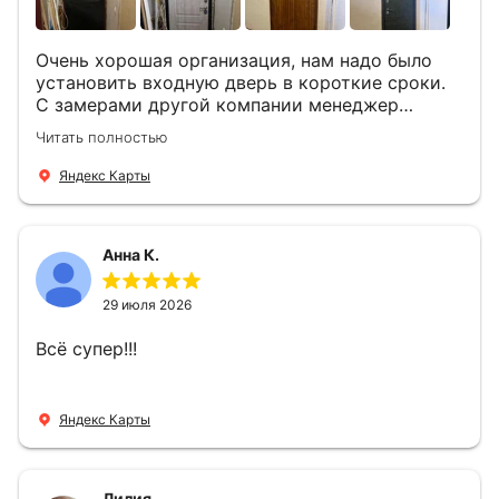
Очень хорошая организация, нам надо было
установить входную дверь в короткие сроки.
С замерами другой компании менеджер
компании Филлип, быстро предоставил нам
Читать полностью
варианты дверей, монтаж тоже был очень
четкий, позвонили, согласовали и установили
Яндекс Карты
за 1 час. Спасибо вам большое, с вами очень
приятно иметь дело.
Анна К.
29 июля 2026
Всё супер!!!
Яндекс Карты
Лилия