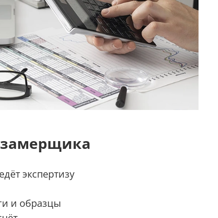
 замерщика
дёт экспертизу
ги и образцы
счёт