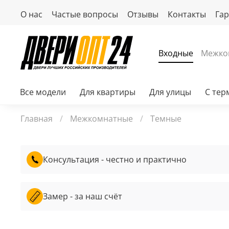
О нас
Частые вопросы
Отзывы
Контакты
Га
Входные
Межко
Все модели
Для квартиры
Для улицы
С те
Главная
Межкомнатные
Темные
Консультация - честно и практично
Замер - за наш счёт