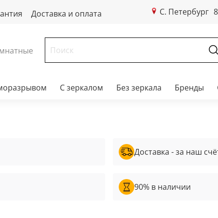
С. Петербург
8
рантия
Доставка и оплата
мнатные
рморазрывом
С зеркалом
Без зеркала
Бренды
Доставка - за наш счё
90% в наличии