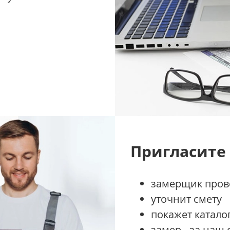
Пригласите
замерщик прове
уточнит смету
покажет катало
замер - за наш 