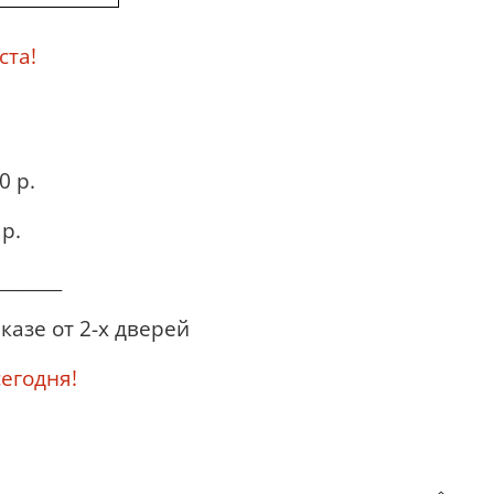
ста!
0 р.
р.
_______
казе от 2-х дверей
годня!