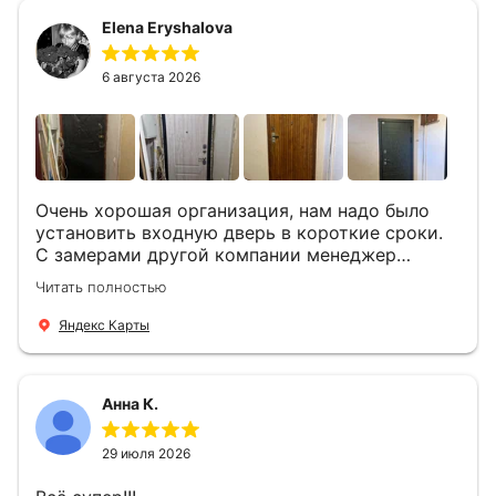
Быстро, спокойно, очень аккуратно
Elena Eryshalova
установили две двери, ответили на все
вопросы . Выполненной работой мы довольны.
Огромная всем благодарность!
6 августа 2026
Очень хорошая организация, нам надо было
установить входную дверь в короткие сроки.
С замерами другой компании менеджер
компании Филлип, быстро предоставил нам
Читать полностью
варианты дверей, монтаж тоже был очень
четкий, позвонили, согласовали и установили
Яндекс Карты
за 1 час. Спасибо вам большое, с вами очень
приятно иметь дело.
Анна К.
29 июля 2026