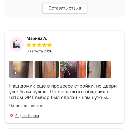
Оставить отзыв
Марина А.
6 августа 2026
Наш домик еще в процессе стройки, но двери
уже были нужны. После долгого общения с
чатом GPT выбор был сделан - нам нужны
двери Аргус Термо Композит, которые нашлись
Читать полностью
в компании ДвериОпт . Менеджер Филипп
ответил на все вопросы, посчитал стоимость и
Яндекс Карты
уже на следующий день к нам приехали два
мастера -монтажника Андрей и Алексей .