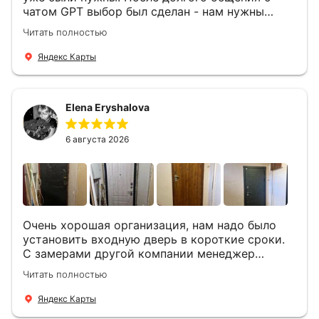
чатом GPT выбор был сделан - нам нужны
двери Аргус Термо Композит, которые нашлись
Читать полностью
в компании ДвериОпт . Менеджер Филипп
ответил на все вопросы, посчитал стоимость и
Яндекс Карты
уже на следующий день к нам приехали два
мастера -монтажника Андрей и Алексей .
Быстро, спокойно, очень аккуратно
Elena Eryshalova
установили две двери, ответили на все
вопросы . Выполненной работой мы довольны.
Огромная всем благодарность!
6 августа 2026
Очень хорошая организация, нам надо было
установить входную дверь в короткие сроки.
С замерами другой компании менеджер
компании Филлип, быстро предоставил нам
Читать полностью
варианты дверей, монтаж тоже был очень
четкий, позвонили, согласовали и установили
Яндекс Карты
за 1 час. Спасибо вам большое, с вами очень