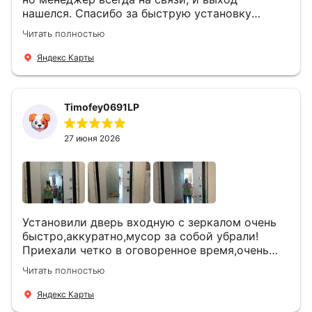
нашелся. Спасибо за быструю установку
Роману, один и привёз, и установил. Надеюсь,
Читать полностью
что дверь нам долго послужит
Яндекс Карты
Timofey0691LP
27 июня 2026
Установили дверь входную с зеркалом очень
быстро,аккуратно,мусор за собой убрали!
Приехали четко в оговоренное время,очень
вежливые,деликатные рабочие .Все
Читать полностью
понравилось и дверь ,и работа и цена!
Яндекс Карты