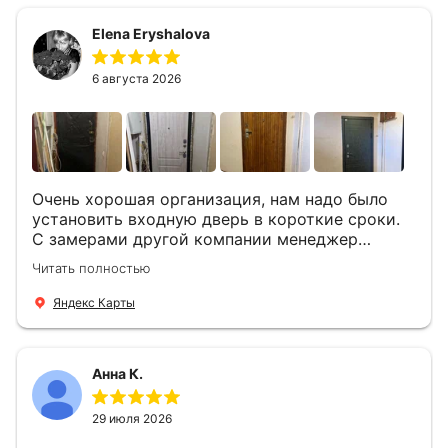
Быстро, спокойно, очень аккуратно
Elena Eryshalova
установили две двери, ответили на все
вопросы . Выполненной работой мы довольны.
Огромная всем благодарность!
6 августа 2026
Очень хорошая организация, нам надо было
установить входную дверь в короткие сроки.
С замерами другой компании менеджер
компании Филлип, быстро предоставил нам
Читать полностью
варианты дверей, монтаж тоже был очень
четкий, позвонили, согласовали и установили
Яндекс Карты
за 1 час. Спасибо вам большое, с вами очень
приятно иметь дело.
Анна К.
29 июля 2026