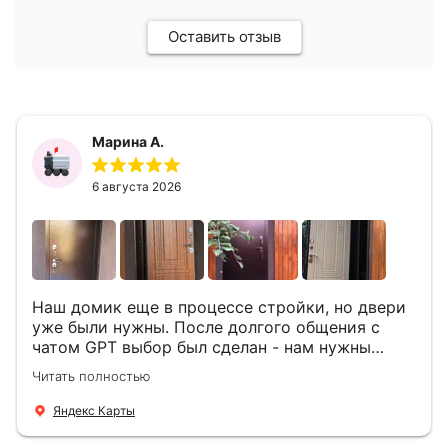
Оставить отзыв
Марина А.
6 августа 2026
Наш домик еще в процессе стройки, но двери
уже были нужны. После долгого общения с
чатом GPT выбор был сделан - нам нужны
двери Аргус Термо Композит, которые нашлись
Читать полностью
в компании ДвериОпт . Менеджер Филипп
ответил на все вопросы, посчитал стоимость и
Яндекс Карты
уже на следующий день к нам приехали два
мастера -монтажника Андрей и Алексей .