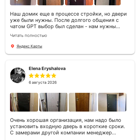
Наш домик еще в процессе стройки, но двери
уже были нужны. После долгого общения с
чатом GPT выбор был сделан - нам нужны
двери Аргус Термо Композит, которые нашлись
Читать полностью
в компании ДвериОпт . Менеджер Филипп
ответил на все вопросы, посчитал стоимость и
Яндекс Карты
уже на следующий день к нам приехали два
мастера -монтажника Андрей и Алексей .
Быстро, спокойно, очень аккуратно
Elena Eryshalova
установили две двери, ответили на все
вопросы . Выполненной работой мы довольны.
Огромная всем благодарность!
6 августа 2026
Очень хорошая организация, нам надо было
установить входную дверь в короткие сроки.
С замерами другой компании менеджер
компании Филлип, быстро предоставил нам