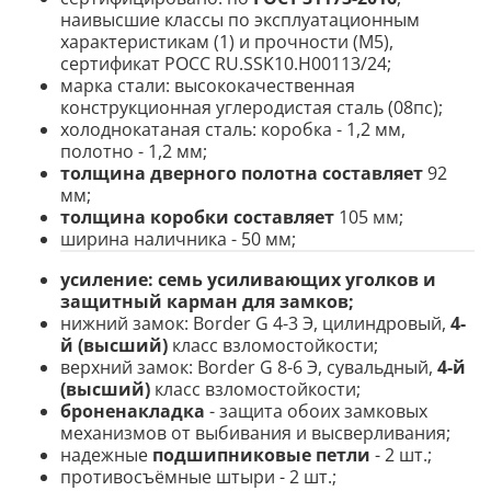
наивысшие классы по эксплуатационным
характеристикам (1) и прочности (М5),
сертификат POCC RU.SSK10.H00113/24;
марка стали: высококачественная
конструкционная углеродистая сталь (08пс);
холоднокатаная сталь: коробка - 1,2 мм,
полотно - 1,2 мм;
толщина дверного полотна составляет
92
мм;
толщина коробки составляет
105 мм;
ширина наличника - 50 мм;
усиление:
семь усиливающих уголков и
защитный карман для замков;
нижний замок: Border G 4-3 Э, цилиндровый,
4-
й (высший)
класс взломостойкости;
верхний замок: Border G 8-6 Э, сувальдный,
4-й
(высший)
класс взломостойкости;
броненакладка
- защита обоих замковых
механизмов от выбивания и высверливания;
надежные
подшипниковые петли
- 2 шт.;
противосъёмные штыри - 2 шт.;