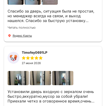
Спасибо за дверь, ситуация была не простая,
но менеджер всегда на связи, и выход
нашелся. Спасибо за быструю установку
Роману, один и привёз, и установил. Надеюсь,
Читать полностью
что дверь нам долго послужит
Яндекс Карты
Timofey0691LP
27 июня 2026
Установили дверь входную с зеркалом очень
быстро,аккуратно,мусор за собой убрали!
Приехали четко в оговоренное время,очень
вежливые,деликатные рабочие .Все