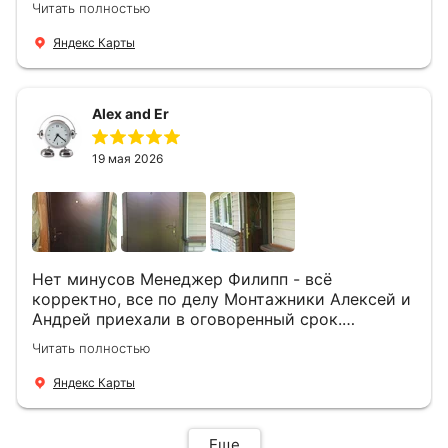
Читать полностью
понравилось и дверь ,и работа и цена!
Яндекс Карты
Alex and Er
19 мая 2026
Нет минусов Менеджер Филипп - всё
корректно, все по делу Монтажники Алексей и
Андрей приехали в оговоренный срок.
Демонтировали старую дверь и установили
Читать полностью
новую буквально за час Быстро и качественно
+ нормальные цены Всем большое спасибо
Яндекс Карты
Еще