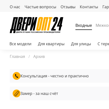
О нас
Частые вопросы
Отзывы
Контакты
Га
Входные
Межко
Все модели
Для квартиры
Для улицы
С те
Главная
Архив
Консультация - честно и практично
Замер - за наш счёт