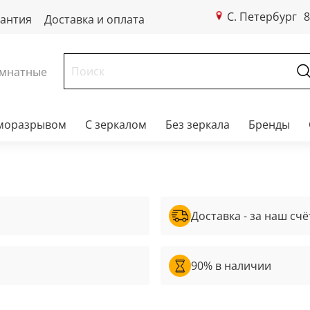
С. Петербург
8
рантия
Доставка и оплата
мнатные
рморазрывом
С зеркалом
Без зеркала
Бренды
Доставка - за наш счё
90% в наличии