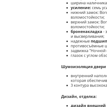
ширина наличника 
усиление:
семь ус
нижний замок: Bor
взломостойкости;
верхний замок: Bor
взломостойкости;
броненакладка
- 
и высверливания;
надежные
подшип
противосъёмные шт
задвижка "Ночной 
глазок с углом обз
Шумоизоляция двери Л
внутренний наполни
которая обеспечи
3 контура высокок
Дизайн, отделка:
дизайн внешней 