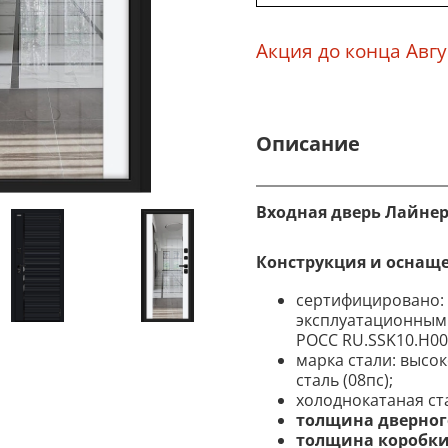
Акция до конца Авгу
Описание
Входная дверь Лайнер/
Конструкция и оснащ
сертифицировано:
эксплуатационным 
POCC RU.SSK10.H00
марка стали: высо
сталь (08пс);
холоднокатаная стал
толщина дверного
толщина коробки