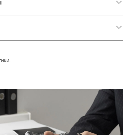
ы
тики.