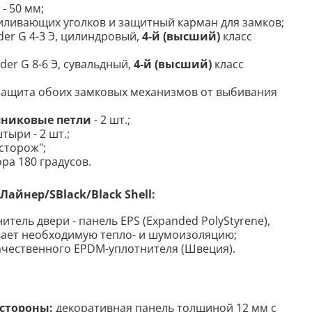
- 50 мм;
иливающих уголков и защитный карман для замков;
der G 4-3 Э, цилиндровый,
4-й (высший)
класс
der G 8-6 Э, сувальдный,
4-й (высший)
класс
защита обоих замковых механизмов от выбивания
никовые петли
- 2 шт.;
ыри - 2 шт.;
сторож";
ора 180 градусов.
айнер/SBlack/Black Shell:
тель двери - панель EPS (Expanded PolyStyrene),
вает необходимую тепло- и шумоизоляцию;
ачественного EPDM-уплотнителя (Швеция).
стороны:
декоративная панель толщиной 12 мм с