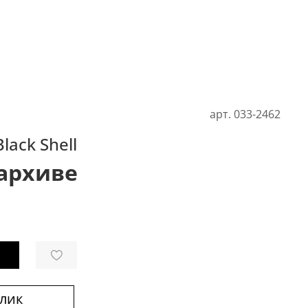
арт.
033-2462
lack Shell
 архиве
клик