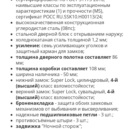
наивысшие классы по эксплуатационным
характеристикам (1) и прочности (М5),
сертификат POCC RU.SSK10.H00113/24;
высококачественная конструкционная
углеродистая сталь (08пс);
стальной дверной блок с открыванием наружу;
холоднокатаная сталь толщиной 1,2 мм;
усиление:
семь усиливающих уголков и
защитный карман для замков;
толщина дверного полотна составляет
86
мм;
толщина коробки составляет
108 мм;
ширина наличника - 50 мм;
нижний замок: Super Lock, цилиндровый,
4-й
(высший)
класс взломостойкости;
верхний замок: Super Lock, сувальдный,
4-й
(высший)
класс взломостойкости;
броненакладка
- защита обоих замковых
механизмов от выбивания и высверливания;
надежные
подшипниковые петли
- 3 шт.;
противосъёмные штыри - 3 шт.;
задвижка
"Ночной сторож";