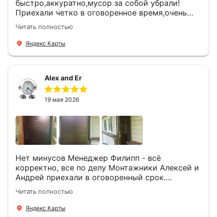
быстро,аккуратно,мусор за собой убрали!
Приехали четко в оговоренное время,очень
вежливые,деликатные рабочие .Все
Читать полностью
понравилось и дверь ,и работа и цена!
Яндекс Карты
Alex and Er
19 мая 2026
Нет минусов Менеджер Филипп - всё
корректно, все по делу Монтажники Алексей и
Андрей приехали в оговоренный срок.
Демонтировали старую дверь и установили
Читать полностью
новую буквально за час Быстро и качественно
+ нормальные цены Всем большое спасибо
Яндекс Карты