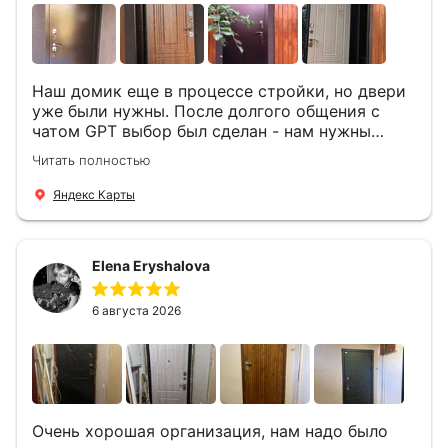
Наш домик еще в процессе стройки, но двери
уже были нужны. После долгого общения с
чатом GPT выбор был сделан - нам нужны
двери Аргус Термо Композит, которые нашлись
Читать полностью
в компании ДвериОпт . Менеджер Филипп
ответил на все вопросы, посчитал стоимость и
Яндекс Карты
уже на следующий день к нам приехали два
мастера -монтажника Андрей и Алексей .
Быстро, спокойно, очень аккуратно
Elena Eryshalova
установили две двери, ответили на все
вопросы . Выполненной работой мы довольны.
Огромная всем благодарность!
6 августа 2026
Очень хорошая организация, нам надо было