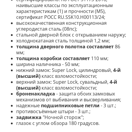
наивысшие классы по эксплуатационным
характеристикам (1) и прочности (М5),
сертификат POCC RU.SSK10.H00113/24;
высококачественная конструкционная
углеродистая сталь (08пс);
стальной дверной блок с открыванием наружу;
холоднокатаная сталь толщиной 1,2 мм;
толщина дверного полотна составляет
86
мм;
толщина коробки составляет
110 мм;
ширина наличника - 50 мм;
нижний замок: Super Lock, цилиндровый,
4-й
(высший)
класс взломостойкости;
верхний замок: Super Lock, сувальдный,
4-й
(высший)
класс взломостойкости;
броненакладка
- защита обоих замковых
механизмов от выбивания и высверливания;
надежные
подшипниковые петли
- 3 шт.;
противосъёмные штыри - 3 шт.;
задвижка
"Ночной сторож";
глазок с углом обзора 180 градусов.