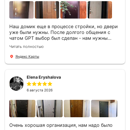
Наш домик еще в процессе стройки, но двери
уже были нужны. После долгого общения с
чатом GPT выбор был сделан - нам нужны
двери Аргус Термо Композит, которые нашлись
Читать полностью
в компании ДвериОпт . Менеджер Филипп
ответил на все вопросы, посчитал стоимость и
Яндекс Карты
уже на следующий день к нам приехали два
мастера -монтажника Андрей и Алексей .
Быстро, спокойно, очень аккуратно
Elena Eryshalova
установили две двери, ответили на все
вопросы . Выполненной работой мы довольны.
Огромная всем благодарность!
6 августа 2026
Очень хорошая организация, нам надо было