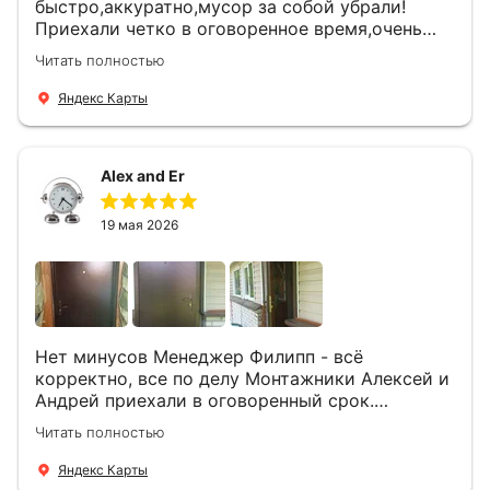
быстро,аккуратно,мусор за собой убрали!
Приехали четко в оговоренное время,очень
вежливые,деликатные рабочие .Все
Читать полностью
понравилось и дверь ,и работа и цена!
Яндекс Карты
Alex and Er
19 мая 2026
Нет минусов Менеджер Филипп - всё
корректно, все по делу Монтажники Алексей и
Андрей приехали в оговоренный срок.
Демонтировали старую дверь и установили
Читать полностью
новую буквально за час Быстро и качественно
+ нормальные цены Всем большое спасибо
Яндекс Карты