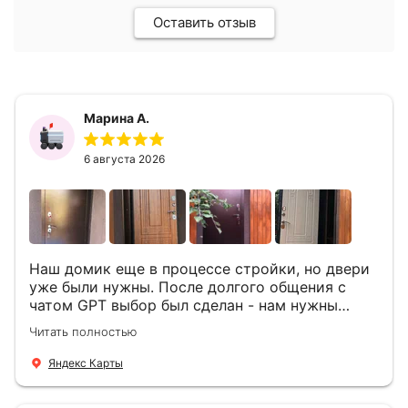
Оставить отзыв
Марина А.
6 августа 2026
Наш домик еще в процессе стройки, но двери
уже были нужны. После долгого общения с
чатом GPT выбор был сделан - нам нужны
двери Аргус Термо Композит, которые нашлись
Читать полностью
в компании ДвериОпт . Менеджер Филипп
ответил на все вопросы, посчитал стоимость и
Яндекс Карты
уже на следующий день к нам приехали два
мастера -монтажника Андрей и Алексей .