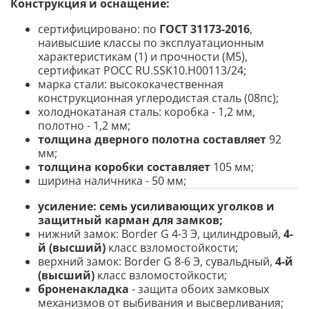
Конструкция и оснащение
:
сертифицировано: по
ГОСТ 31173-2016
,
наивысшие классы по эксплуатационным
характеристикам (1) и прочности (М5),
сертификат POCC RU.SSK10.H00113/24;
марка стали: высококачественная
конструкционная углеродистая сталь (08пс);
холоднокатаная сталь: коробка - 1,2 мм,
полотно - 1,2 мм;
толщина дверного полотна составляет
92
мм;
толщина коробки составляет
105 мм;
ширина наличника - 50 мм;
усиление:
семь усиливающих уголков и
защитный карман для замков;
нижний замок: Border G 4-3 Э, цилиндровый,
4-
й (высший)
класс взломостойкости;
верхний замок: Border G 8-6 Э, сувальдный,
4-й
(высший)
класс взломостойкости;
броненакладка
- защита обоих замковых
механизмов от выбивания и высверливания;