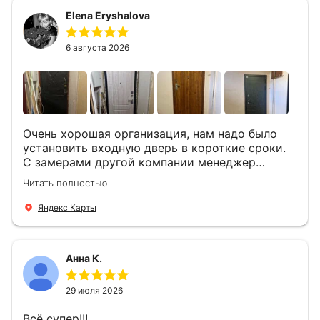
Быстро, спокойно, очень аккуратно
Elena Eryshalova
установили две двери, ответили на все
вопросы . Выполненной работой мы довольны.
Огромная всем благодарность!
6 августа 2026
Очень хорошая организация, нам надо было
установить входную дверь в короткие сроки.
С замерами другой компании менеджер
компании Филлип, быстро предоставил нам
Читать полностью
варианты дверей, монтаж тоже был очень
четкий, позвонили, согласовали и установили
Яндекс Карты
за 1 час. Спасибо вам большое, с вами очень
приятно иметь дело.
Анна К.
29 июля 2026
Всё супер!!!