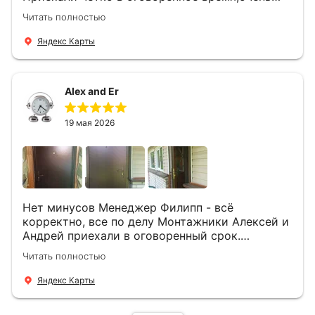
вежливые,деликатные рабочие .Все
Читать полностью
понравилось и дверь ,и работа и цена!
Яндекс Карты
Alex and Er
19 мая 2026
Нет минусов Менеджер Филипп - всё
корректно, все по делу Монтажники Алексей и
Андрей приехали в оговоренный срок.
Демонтировали старую дверь и установили
Читать полностью
новую буквально за час Быстро и качественно
+ нормальные цены Всем большое спасибо
Яндекс Карты