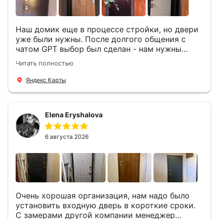
Наш домик еще в процессе стройки, но двери
уже были нужны. После долгого общения с
чатом GPT выбор был сделан - нам нужны
двери Аргус Термо Композит, которые нашлись
Читать полностью
в компании ДвериОпт . Менеджер Филипп
ответил на все вопросы, посчитал стоимость и
Яндекс Карты
уже на следующий день к нам приехали два
мастера -монтажника Андрей и Алексей .
Быстро, спокойно, очень аккуратно
Elena Eryshalova
установили две двери, ответили на все
вопросы . Выполненной работой мы довольны.
Огромная всем благодарность!
6 августа 2026
Очень хорошая организация, нам надо было
установить входную дверь в короткие сроки.
С замерами другой компании менеджер