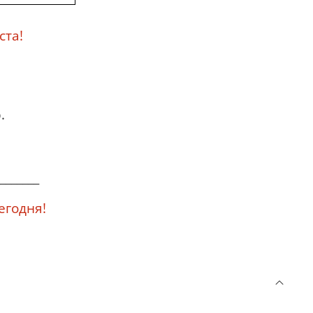
ста!
.
_______
годня!