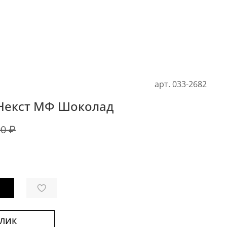
арт.
033-2682
Некст МФ Шоколад
90 ₽
клик