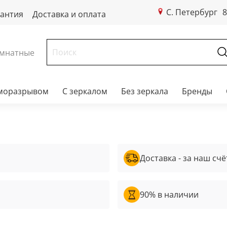
С. Петербург
8
рантия
Доставка и оплата
мнатные
рморазрывом
С зеркалом
Без зеркала
Бренды
Доставка - за наш счё
90% в наличии