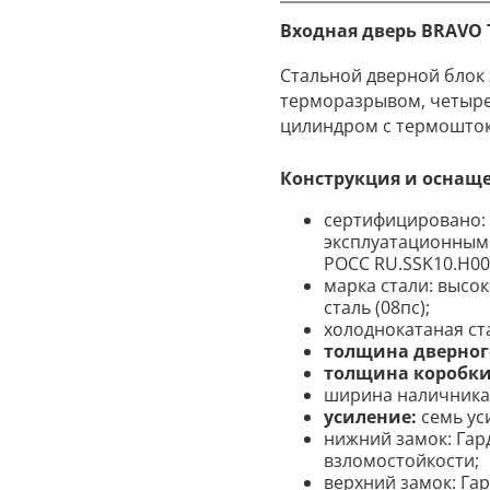
Входная дверь BRAVO
Стальной дверной блок
терморазрывом, четыр
цилиндром с термошто
Конструкция и оснащ
сертифицировано:
эксплуатационным 
POCC RU.SSK10.H00
марка стали: высо
сталь (08пс);
холоднокатаная ст
толщина дверного
толщина коробки
ширина наличника 
усиление:
семь ус
нижний замок: Гар
взломостойкости;
верхний замок: Гар