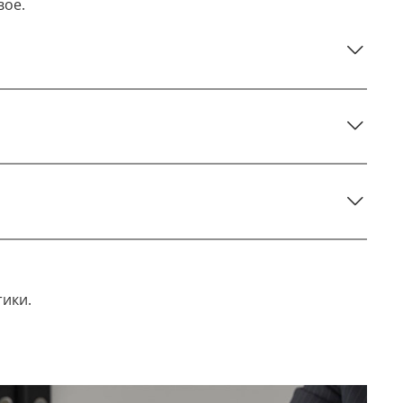
вое.
тики.