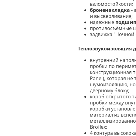
взломостойкости;
броненакладка
- 
и высверливания;
надежные
подшип
противосъёмные шт
задвижка "Ночной 
Теплозвукоизоляция 
внутренний наполн
пробки по перимет
конструкционная те
Panel), которая не
шумоизоляцию, но 
дверному блоку;
короб открытого т
пробки между вну
коробки установл
материал из вспе
металлизированно
Broflex;
4 контура высокок