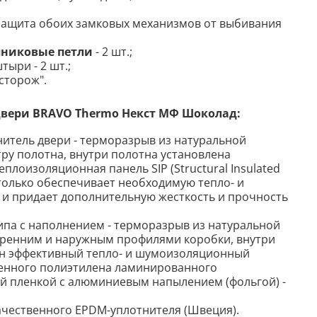
защита обоих замковых механизмов от выбивания
никовые петли
- 2 шт.;
ыри - 2 шт.;
сторож".
двери BRAVO Thermo Некст МФ Шоколад:
итель двери - терморазрыв из натуральной
ру полотна, внутри полотна установлена
плоизоляционная панель SIP (Structural Insulated
 только обеспечивает необходимую тепло- и
и придает дополнительную жесткость и прочность
ипа с наполнением - терморазрыв из натуральной
тренним и наружным профилями коробки, внутри
ен эффективный тепло- и шумоизоляционный
ненного полиэтилена ламинированного
й пленкой с алюминиевым напылением (фольгой) -
ачественного EPDM-уплотнителя (Швеция).