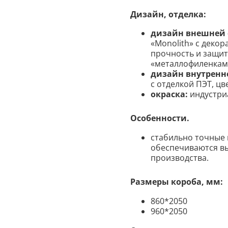
Дизайн, отделка:
дизайн внешней 
«Monolith» с деко
прочность и защиту
«металлофиленками»
дизайн внутренн
с отделкой ПЭТ, цвет
окраска:
индустри
Особенности.
стабильно точные 
обеспечиваются в
производства.
Размеры короба, мм:
860*2050
960*2050