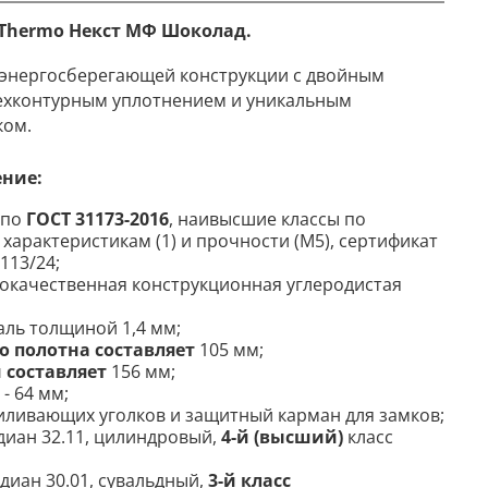
 Thermo Некст МФ Шоколад.
 энергосберегающей конструкции с двойным
ехконтурным уплотнением и уникальным
ком.
ение
:
 по
ГОСТ 31173-2016
, наивысшие классы по
характеристикам (1) и прочности (М5), сертификат
113/24;
кокачественная конструкционная углеродистая
аль толщиной 1,4 мм;
 полотна составляет
105 мм;
 составляет
156 мм;
- 64 мм;
иливающих уголков и защитный карман для замков;
диан 32.11, цилиндровый,
4-й (высший)
класс
диан 30.01, сувальдный,
3-й класс