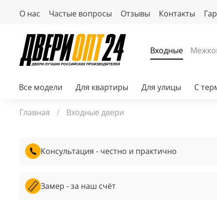
О нас
Частые вопросы
Отзывы
Контакты
Га
Входные
Межко
Все модели
Для квартиры
Для улицы
С те
Главная
Входные двери
Консультация - честно и практично
Замер - за наш счёт