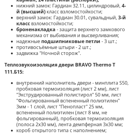
нижний замок: Гардиан 32.11, цилиндровый,
4-
й (высший)
класс взломостойкости;
верхний замок: Гардиан 30.01, сувальдный,
3-й
класс
взломостойкости;
броненакладка
- защита верхнего замкового
механизма от выбивания и высверливания;
надежные
подшипниковые петли
- 3 шт.;
противосъёмные штыри - 2 шт.;
задвижка "Ночной сторож".
Теплозвукоизоляция двери BRAVO Thermo
T
111.Б15
:
внутренний наполнитель двери - минплита S50,
пробковая термоизоляция (лист 2 мм), лист
"Экструдированный полистирол" 50 мм, лист
"Фольгированный вспененный полиэтилен"
3мм - 1 слой, лист "Пенопласт" 25 мм,
вспененный полиэтилен (лист 8 мм, не
фольгированный), пробковая термоизоляция
(полоса 2х30 мм), лента демпферная 3х30 мм;
короб открытого типа с наполнением;