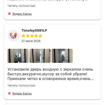
Роману, один и привёз, и установил. Надеюсь,
Читать полностью
что дверь нам долго послужит
Яндекс Карты
Timofey0691LP
27 июня 2026
Установили дверь входную с зеркалом очень
быстро,аккуратно,мусор за собой убрали!
Приехали четко в оговоренное время,очень
вежливые,деликатные рабочие .Все
Читать полностью
понравилось и дверь ,и работа и цена!
Яндекс Карты