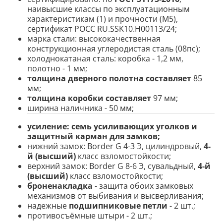
наивысшие классы по эксплуатационным
характеристикам (1) и прочности (М5),
сертификат POCC RU.SSK10.H00113/24;
марка стали: высококачественная
конструкционная углеродистая сталь (08пс);
холоднокатаная сталь: коробка - 1,2 мм,
полотно - 1 мм;
толщина дверного полотна составляет
85
мм;
толщина коробки составляет
97 мм;
ширина наличника - 50 мм;
усиление:
семь усиливающих уголков и
защитный карман для замков;
нижний замок: Border G 4-3 Э, цилиндровый,
4-
й (высший)
класс взломостойкости;
верхний замок: Border G 8-6 Э, сувальдный,
4-й
(высший)
класс взломостойкости;
броненакладка
- защита обоих замковых
механизмов от выбивания и высверливания;
надежные
подшипниковые петли
- 2 шт.;
противосъёмные штыри - 2 шт.;