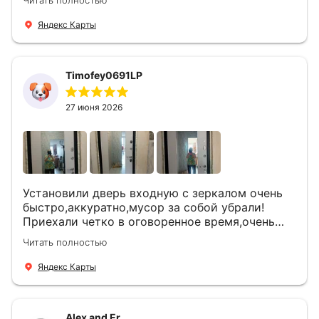
Читать полностью
что дверь нам долго послужит
Яндекс Карты
Timofey0691LP
27 июня 2026
Установили дверь входную с зеркалом очень
быстро,аккуратно,мусор за собой убрали!
Приехали четко в оговоренное время,очень
вежливые,деликатные рабочие .Все
Читать полностью
понравилось и дверь ,и работа и цена!
Яндекс Карты
Alex and Er