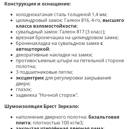
Конструкция и оснащение:
холоднокатаная сталь толщиной 1,4 мм;
цилиндровый замок: Галеон 816, 4-го,
высшего
класса взломостойкости
;
сувальдный замок: Галеон 817 (3 класс);
врезная бронечашка на цилиндровом замке;
броненакладка на сувальдном замке
с
автошторкой
;
декоративные накладки на замки;
противосъемные штыри на петельной стороне
полотна;
3 подшипниковые петли;
эксцентрик
для регулировки закрывания
двери;
глазок;
задвижка "Ночной сторож".
Шумоизоляция Брест Зеркало:
наполнение дверного полотна:
базальтовая
плита
; плотностью 100 кг/м3;
закрытая утеплённая дверная рама
;