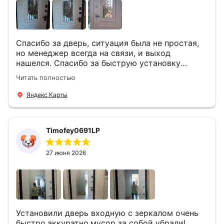
Спасибо за дверь, ситуация была не простая,
но менеджер всегда на связи, и выход
нашелся. Спасибо за быструю установку
Роману, один и привёз, и установил. Надеюсь,
Читать полностью
что дверь нам долго послужит
Яндекс Карты
Timofey0691LP
27 июня 2026
Установили дверь входную с зеркалом очень
быстро,аккуратно,мусор за собой убрали!