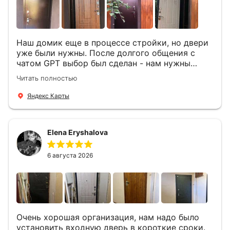
Наш домик еще в процессе стройки, но двери
уже были нужны. После долгого общения с
чатом GPT выбор был сделан - нам нужны
двери Аргус Термо Композит, которые нашлись
Читать полностью
в компании ДвериОпт . Менеджер Филипп
ответил на все вопросы, посчитал стоимость и
Яндекс Карты
уже на следующий день к нам приехали два
мастера -монтажника Андрей и Алексей .
Быстро, спокойно, очень аккуратно
Elena Eryshalova
установили две двери, ответили на все
вопросы . Выполненной работой мы довольны.
Огромная всем благодарность!
6 августа 2026
Очень хорошая организация, нам надо было
установить входную дверь в короткие сроки.