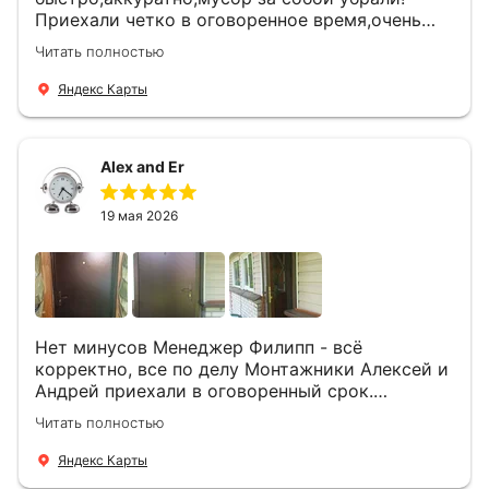
Приехали четко в оговоренное время,очень
вежливые,деликатные рабочие .Все
Читать полностью
понравилось и дверь ,и работа и цена!
Яндекс Карты
Alex and Er
19 мая 2026
Нет минусов Менеджер Филипп - всё
корректно, все по делу Монтажники Алексей и
Андрей приехали в оговоренный срок.
Демонтировали старую дверь и установили
Читать полностью
новую буквально за час Быстро и качественно
+ нормальные цены Всем большое спасибо
Яндекс Карты