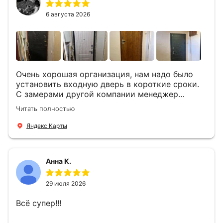
вопросы . Выполненной работой мы довольны.
Огромная всем благодарность!
6 августа 2026
Очень хорошая организация, нам надо было
установить входную дверь в короткие сроки.
С замерами другой компании менеджер
компании Филлип, быстро предоставил нам
Читать полностью
варианты дверей, монтаж тоже был очень
четкий, позвонили, согласовали и установили
Яндекс Карты
за 1 час. Спасибо вам большое, с вами очень
приятно иметь дело.
Анна К.
29 июля 2026
Всё супер!!!