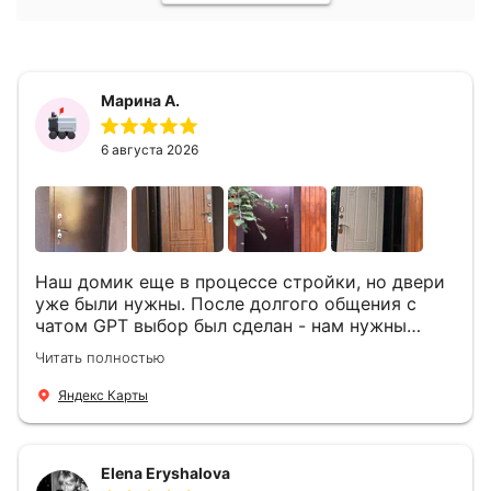
Марина А.
6 августа 2026
Наш домик еще в процессе стройки, но двери
уже были нужны. После долгого общения с
чатом GPT выбор был сделан - нам нужны
двери Аргус Термо Композит, которые нашлись
Читать полностью
в компании ДвериОпт . Менеджер Филипп
ответил на все вопросы, посчитал стоимость и
Яндекс Карты
уже на следующий день к нам приехали два
мастера -монтажника Андрей и Алексей .
Быстро, спокойно, очень аккуратно
Elena Eryshalova
установили две двери, ответили на все