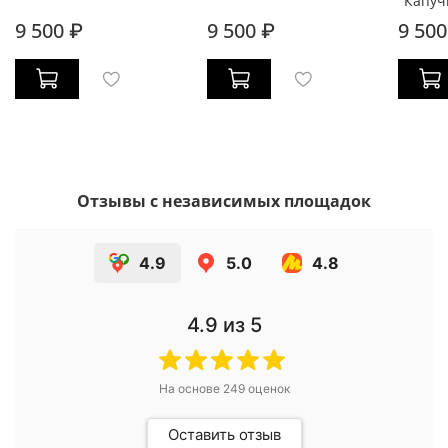
"Капуч
9 500 ₽
9 500 ₽
9 500
Отзывы с независимых площадок
4.9
5.0
4.8
4.9
из 5
На основе
249
оценок
Оставить отзыв