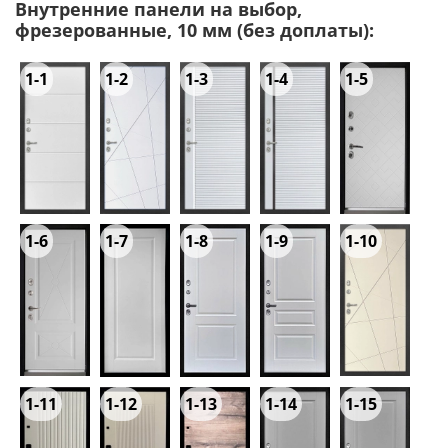
Внутренние панели на выбор,
фрезерованные, 10 мм (без доплаты):
1-1
1-2
1-3
1-4
1-5
1-6
1-7
1-8
1-9
1-10
1-11
1-12
1-13
1-14
1-15