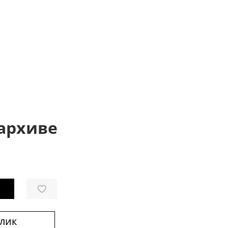
 архиве
клик