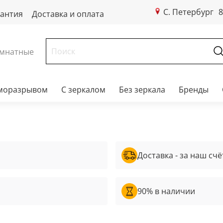
С. Петербург
8
рантия
Доставка и оплата
мнатные
рморазрывом
С зеркалом
Без зеркала
Бренды
Доставка - за наш счё
90% в наличии