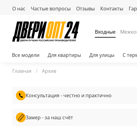
О нас
Частые вопросы
Отзывы
Контакты
Га
Входные
Межко
Все модели
Для квартиры
Для улицы
С те
Главная
Архив
Консультация - честно и практично
Замер - за наш счёт