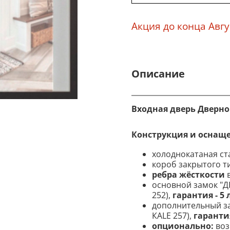
Акция до конца Авгу
Описание
Входная дверь Дверно
Конструкция и оснащ
холоднокатаная ст
короб закрытого т
ребра
жёсткости
в
основной замок "Д
252),
гарантия - 5 
дополнительный за
КАLE 257),
гарантия
опционально:
воз