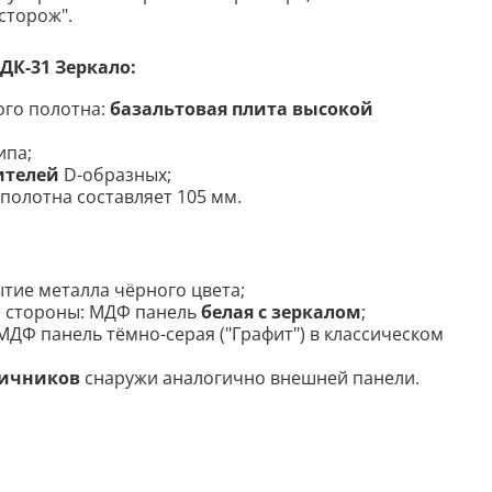
сторож".
К-31 Зеркало:
ого полотна:
базальтовая плита высокой
ипа;
нителей
D-образных;
полотна составляет 105 мм.
ие металла чёрного цвета;
й стороны: МДФ панель
белая с зеркалом
;
МДФ панель тёмно-серая ("Графит")
в классическом
личников
снаружи аналогично внешней панели.