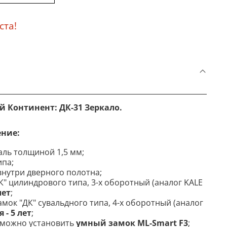
ста!
й Континент: ДК-31 Зеркало.
ение:
аль толщиной 1,5 мм;
ипа;
нутри дверного полотна;
К" цилиндрового типа, 3-х оборотный (аналог KALE
лет
;
мок "ДК" сувальдного типа, 4-х оборотный (аналог
 - 5 лет
;
можно установить
умный замок ML-Smart F3
;