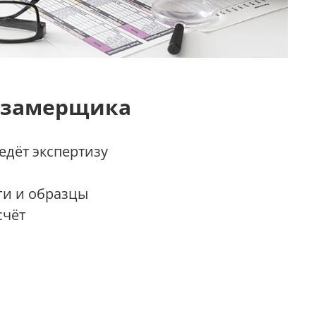
 замерщика
дёт экспертизу
ги и образцы
счёт