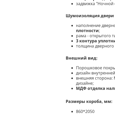
задвижка "Ночной 
Шумоизоляция двери Д
наполнение дверн
плотности
;
рама - открытого т
3 контура уплот
толщина дверного 
Внешний вид:
Порошковое покрыт
дизайн внутренне
внешняя сторона: 
дизайне
;
МДФ отделка на
Размеры короба, мм:
860*2050