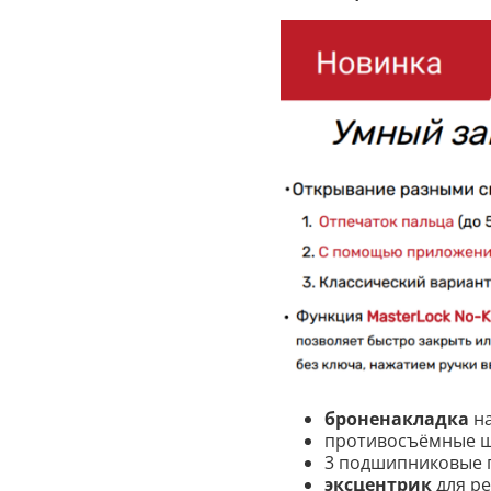
броненакладка
н
противосъёмные ш
3 подшипниковые 
эксцентрик
для ре