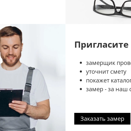
Пригласите
замерщик прове
уточнит смету
покажет катало
замер - за наш 
Заказать замер