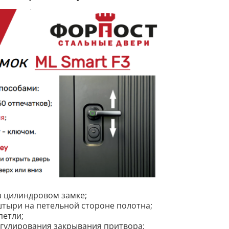
а цилиндровом замке;
тыри на петельной стороне полотна;
петли;
гулирования закрывания притвора;