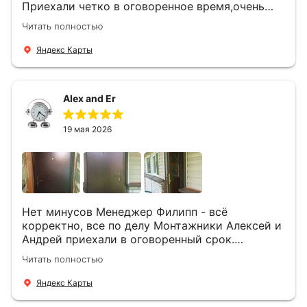
Приехали четко в оговоренное время,очень
вежливые,деликатные рабочие .Все
Читать полностью
понравилось и дверь ,и работа и цена!
Яндекс Карты
Alex and Er
19 мая 2026
Нет минусов Менеджер Филипп - всё
корректно, все по делу Монтажники Алексей и
Андрей приехали в оговоренный срок.
Демонтировали старую дверь и установили
Читать полностью
новую буквально за час Быстро и качественно
+ нормальные цены Всем большое спасибо
Яндекс Карты