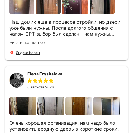
Наш домик еще в процессе стройки, но двери
уже были нужны. После долгого общения с
чатом GPT выбор был сделан - нам нужны
двери Аргус Термо Композит, которые нашлись
Читать полностью
в компании ДвериОпт . Менеджер Филипп
ответил на все вопросы, посчитал стоимость и
Яндекс Карты
уже на следующий день к нам приехали два
мастера -монтажника Андрей и Алексей .
Быстро, спокойно, очень аккуратно
Elena Eryshalova
установили две двери, ответили на все
вопросы . Выполненной работой мы довольны.
Огромная всем благодарность!
6 августа 2026
Очень хорошая организация, нам надо было
установить входную дверь в короткие сроки.