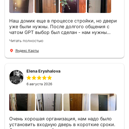
Наш домик еще в процессе стройки, но двери
уже были нужны. После долгого общения с
чатом GPT выбор был сделан - нам нужны
двери Аргус Термо Композит, которые нашлись
Читать полностью
в компании ДвериОпт . Менеджер Филипп
ответил на все вопросы, посчитал стоимость и
Яндекс Карты
уже на следующий день к нам приехали два
мастера -монтажника Андрей и Алексей .
Быстро, спокойно, очень аккуратно
Elena Eryshalova
установили две двери, ответили на все
вопросы . Выполненной работой мы довольны.
Огромная всем благодарность!
6 августа 2026
Очень хорошая организация, нам надо было
установить входную дверь в короткие сроки.