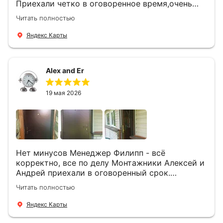
Приехали четко в оговоренное время,очень
вежливые,деликатные рабочие .Все
Читать полностью
понравилось и дверь ,и работа и цена!
Яндекс Карты
Alex and Er
19 мая 2026
Нет минусов Менеджер Филипп - всё
корректно, все по делу Монтажники Алексей и
Андрей приехали в оговоренный срок.
Демонтировали старую дверь и установили
Читать полностью
новую буквально за час Быстро и качественно
+ нормальные цены Всем большое спасибо
Яндекс Карты