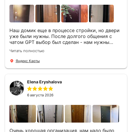
Наш домик еще в процессе стройки, но двери
уже были нужны. После долгого общения с
чатом GPT выбор был сделан - нам нужны
двери Аргус Термо Композит, которые нашлись
Читать полностью
в компании ДвериОпт . Менеджер Филипп
ответил на все вопросы, посчитал стоимость и
Яндекс Карты
уже на следующий день к нам приехали два
мастера -монтажника Андрей и Алексей .
Быстро, спокойно, очень аккуратно
Elena Eryshalova
установили две двери, ответили на все
вопросы . Выполненной работой мы довольны.
Огромная всем благодарность!
6 августа 2026
Очень хорошая организация, нам надо было