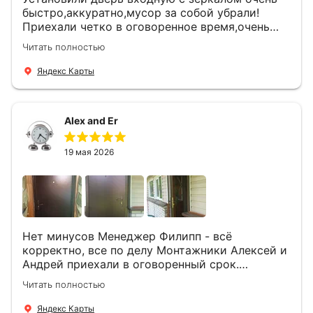
быстро,аккуратно,мусор за собой убрали!
Приехали четко в оговоренное время,очень
вежливые,деликатные рабочие .Все
Читать полностью
понравилось и дверь ,и работа и цена!
Яндекс Карты
Alex and Er
19 мая 2026
Нет минусов Менеджер Филипп - всё
корректно, все по делу Монтажники Алексей и
Андрей приехали в оговоренный срок.
Демонтировали старую дверь и установили
Читать полностью
новую буквально за час Быстро и качественно
+ нормальные цены Всем большое спасибо
Яндекс Карты